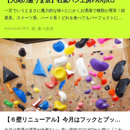
【入間の激うま店】石窯パン工房PANJA🍞
一言でいうとまさに魔力的な味⭐とにかくお洒落で種類が豊富！総
菜系、スイーツ系、ハード系！どれを食べてもパーフェクトに…
2022.03.24 08:12
岩
食べ歩き
【６壁リニューアル】今月はフックとプッ…
今月は普通の課題が全然ない←良い意味で(^^;6Qから既に『これ