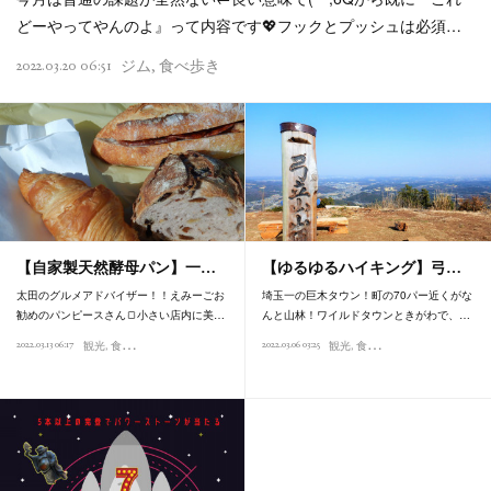
どーやってやんのよ』って内容です💖フックとプッシュは必須…
2022.03.20 06:51
ジム
食べ歩き
【自家製天然酵母パン】一…
【ゆるゆるハイキング】弓…
太田のグルメアドバイザー！！えみーごお
埼玉一の巨木タウン！町の70パー近くがな
勧めのパンピースさん🍞小さい店内に美…
んと山林！ワイルドタウンときがわで、…
2022.03.13 06:17
2022.03.06 03:25
観光
食べ歩き
観光
食べ歩き