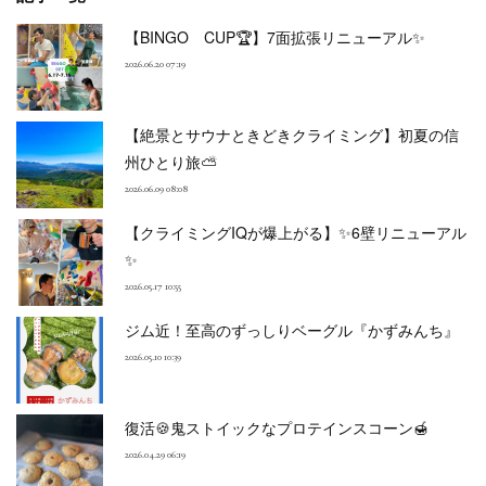
【BINGO CUP🏆】7面拡張リニューアル✨
2026.06.20 07:19
【絶景とサウナときどきクライミング】初夏の信
州ひとり旅⛅
2026.06.09 08:08
【クライミングIQが爆上がる】✨6壁リニューアル
✨
2026.05.17 10:55
ジム近！至高のずっしりベーグル『かずみんち』
2026.05.10 10:39
復活🍪鬼ストイックなプロテインスコーン🍯
2026.04.29 06:19