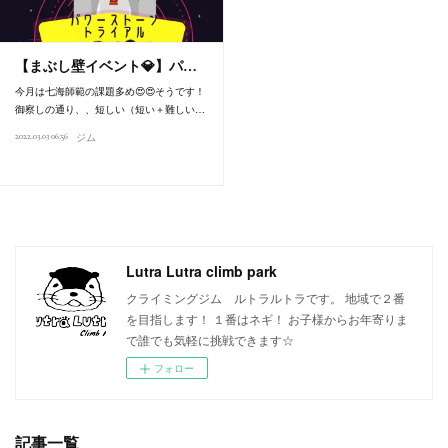
【まぶし壁イベント💎】パ…
今月は七海師範の課題多め😍😍そうです！
御察しの通り、、短しい（短い＋難しい…
2022.03.03 06:56
ジム
Lutra Lutra climb park
クライミングジム ルトラルトラです。 地域で２番
を目指します！ １番はネギ！ お子様からお年寄りま
で誰でも気軽に挑戦できます☆
フォロー
記事一覧