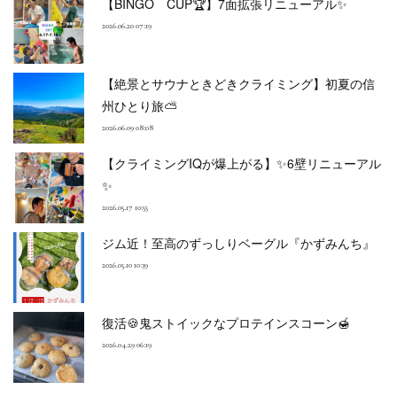
【BINGO CUP🏆】7面拡張リニューアル✨
2026.06.20 07:19
【絶景とサウナときどきクライミング】初夏の信
州ひとり旅⛅
2026.06.09 08:08
【クライミングIQが爆上がる】✨6壁リニューアル
✨
2026.05.17 10:55
ジム近！至高のずっしりベーグル『かずみんち』
2026.05.10 10:39
復活🍪鬼ストイックなプロテインスコーン🍯
2026.04.29 06:19