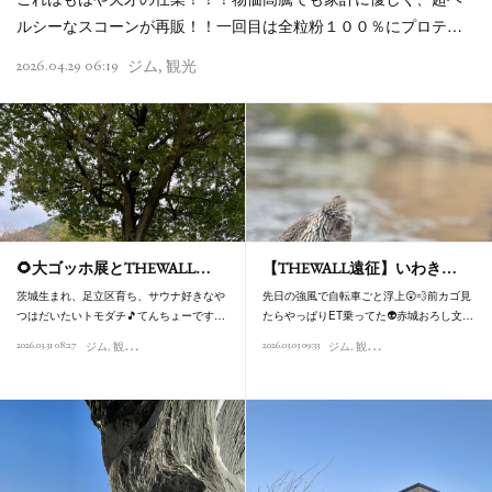
ルシーなスコーンが再販！！一回目は全粒粉１００％にプロテ…
2026.04.29 06:19
ジム
観光
🌻大ゴッホ展とTHEWALL…
【THEWALL遠征】いわき…
茨城生まれ、足立区育ち、サウナ好きなや
先日の強風で自転車ごと浮上😲💨前カゴ見
つはだいたいトモダチ🎵てんちょーです…
たらやっぱりET乗ってた👽赤城おろし文…
2026.03.31 08:27
2026.03.03 09:33
ジム
観光
お風呂
ジム
観光
食べ歩き