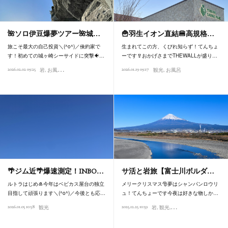
🌺ソロ伊豆爆夢ツアー🌺城…
🍟羽生イオン直結🍔高規格…
旅こそ最大の自己投資＼(^o^)／倹約家で
生まれてこの方、くびれ知らず！てんちょ
す！初めての城ヶ崎シーサイドに突撃🐠…
ーです👙おかげさまでTHEWALLが盛り…
2026.02.02 09:25
2026.01.19 09:17
岩
お風呂
観光
観光
お風呂
🌴ジム近🌴爆速測定！INBO…
サ活と岩旅【富士川ボルダ…
ルトラはじめ🎍今年はベビカス屋台の独立
メリークリスマス🎅夢はシャンパンロウリ
目指して頑張ります＼(^o^)／今後とも応…
ュ！てんちょーです今夜は好きな物しか…
2026.01.05 10:58
2025.12.25 10:59
観光
岩
観光
お風呂