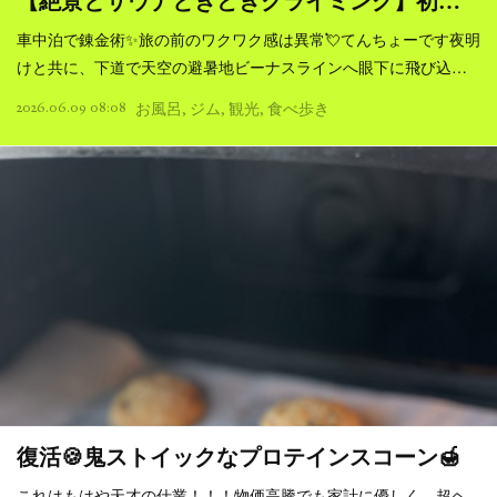
【絶景とサウナときどきクライミング】初…
車中泊で錬金術✨旅の前のワクワク感は異常💘てんちょーです夜明
けと共に、下道で天空の避暑地ビーナスラインへ眼下に飛び込…
2026.06.09 08:08
お風呂
ジム
観光
食べ歩き
復活🍪鬼ストイックなプロテインスコーン🍯
これはもはや天才の仕業！！！物価高騰でも家計に優しく、超ヘ