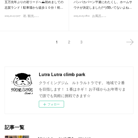
五万光年ぶりの岩リードへ⛰️初めましての
パンパカパーン🎊遂にわたくし、ホームサ
志賀ランド！駐車場から徒歩１０分！初…
ウナが決定しました(^^)/聞いてないよね…
2025.10.23 13:07
2025.10.05 08:11
岩
観光
お風呂
お風呂
観光
ジム
1
2
3
Lutra Lutra climb park
クライミングジム ルトラルトラです。 地域で２番
を目指します！ １番はネギ！ お子様からお年寄りま
で誰でも気軽に挑戦できます☆
フォロー
記事一覧