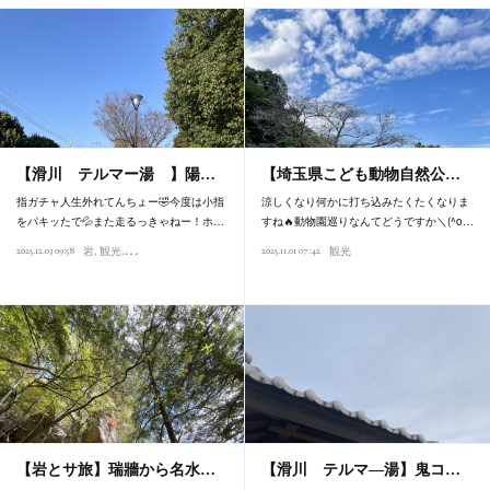
【滑川 テルマー湯 】陽…
【埼玉県こども動物自然公…
指ガチャ人生外れてんちょー🤣今度は小指
涼しくなり何かに打ち込みたくたくなりま
をパキッたで💦また走るっきゃねー！ホ…
すね🔥動物園巡りなんてどうですか＼(^o…
2025.12.03 09:58
2025.11.01 07:42
岩
観光
お風呂
観光
【岩とサ旅】瑞牆から名水…
【滑川 テルマ―湯】鬼コ…