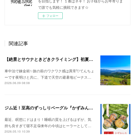
を目指します！ １番はネギ！ お子様からお年寄りま
で誰でも気軽に挑戦できます☆
フォロー
関連記事
【絶景とサウナときどきクライミング】初夏の信州ひとり旅⛅
車中泊で錬金術✨旅の前のワクワク感は異常💘てんちょ
ーです夜明けと共に、下道で天空の避暑地ビーナス…
2026.06.09 08:08
ジム近！至高のずっしりベーグル『かずみんち』
最近、瞑想にドはまり！睡眠の質を上げるはずが、気
持ち良すぎて寝不足🤤来年の今頃はヒーラーとして…
2026.05.10 10:39