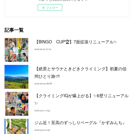
フォロー
記事一覧
【BINGO CUP🏆】7面拡張リニューアル✨
2026.06.20 07:19
【絶景とサウナときどきクライミング】初夏の信
州ひとり旅⛅
2026.06.09 08:08
【クライミングIQが爆上がる】✨6壁リニューアル
✨
2026.05.17 10:55
ジム近！至高のずっしりベーグル『かずみんち』
2026.05.10 10:39