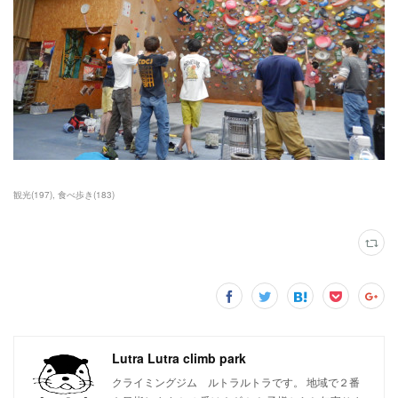
観光
(
197
)
食べ歩き
(
183
)
Lutra Lutra climb park
クライミングジム ルトラルトラです。 地域で２番