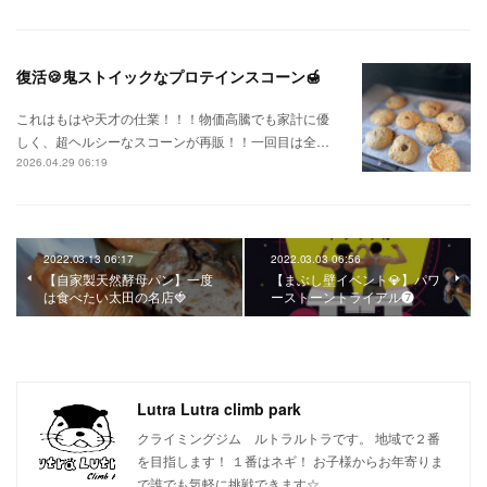
復活🍪鬼ストイックなプロテインスコーン🍯
これはもはや天才の仕業！！！物価高騰でも家計に優
しく、超ヘルシーなスコーンが再販！！一回目は全…
2026.04.29 06:19
2022.03.13 06:17
2022.03.03 06:56
【自家製天然酵母パン】一度
【まぶし壁イベント💎】パワ
は食べたい太田の名店🍓
ーストーントライアル❼
Lutra Lutra climb park
クライミングジム ルトラルトラです。 地域で２番
を目指します！ １番はネギ！ お子様からお年寄りま
で誰でも気軽に挑戦できます☆