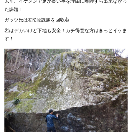
以前、イケメンで足が長い事を理由に離陸すら出来なかっ
た課題！
ガッツ氏は初/2段課題を回収👍
岩はデカいけど下地も安全！カチ得意な方はきっとイケま
す！