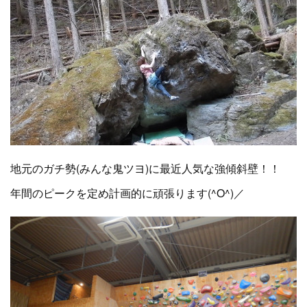
地元のガチ勢(みんな鬼ツヨ)に最近人気な強傾斜壁！！
年間のピークを定め計画的に頑張ります(^O^)／