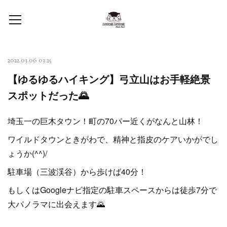
2022.03.06 03:25
【ゆるゆるハイキング】弓立山はお手軽絶景
スポットだった🌄
埼玉一の巨木タウン！町の70パー近くがなんと山林！
ワイルドタウンときがわで、精神と指皮のケアいかがでし
ょうか(^^)/
駐車場（三波渓谷）から歩けば40分！
もしくはGoogleナビ指定の駐車スペースからは徒歩7分で
大パノラマに出会えます🌄