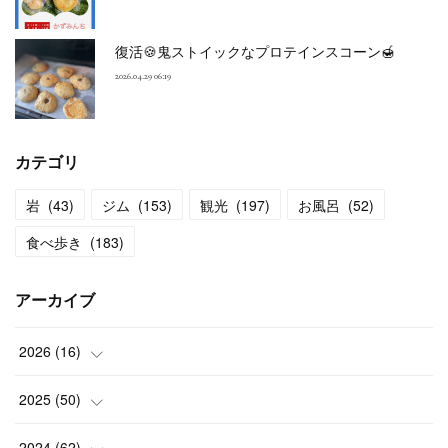
復活🍪鬼ストイックなプロテインスコーン🍯
2026.04.29 06:19
カテゴリ
岩
(
43
)
ジム
(
153
)
観光
(
197
)
お風呂
(
52
)
食べ歩き
(
183
)
アーカイブ
2026
(
16
)
(
2
)
2025
(
50
)
(
2
)
(
3
)
2024
(
62
)