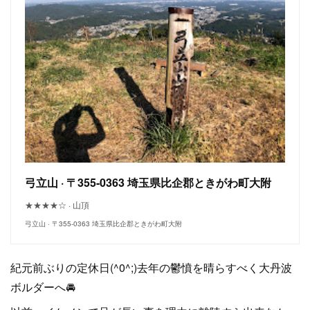
弓立山 · 〒355-0363 埼玉県比企郡ときがわ町大附
★★★★☆ · 山頂
弓立山 · 〒355-0363 埼玉県比企郡ときがわ町大附
紀元前ぶりの定休日(^0^;)去年の鬱憤を晴らすべく大丹波
ボルダーへ🚘