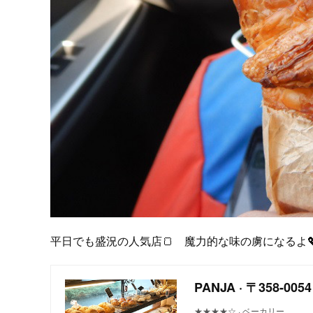
平日でも盛況の人気店🍞 魔力的な味の虜になるよ
PANJA · 〒358-
★★★★☆ · ベーカリー