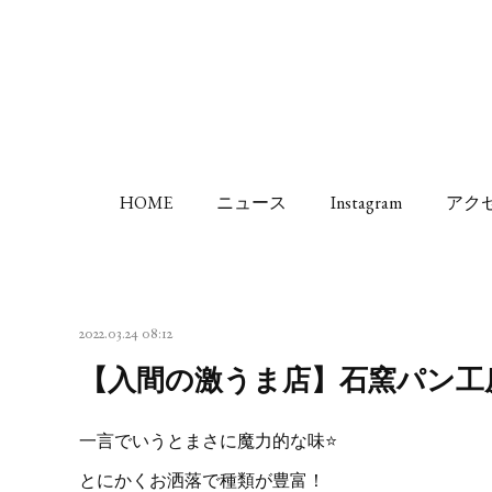
HOME
ニュース
Instagram
アク
2022.03.24 08:12
【入間の激うま店】石窯パン工房P
一言でいうとまさに魔力的な味⭐
とにかくお洒落で種類が豊富！