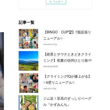
フォロー
記事一覧
【BINGO CUP🏆】7面拡張リ
ニューアル✨
2026.06.20 07:19
【絶景とサウナときどきクライ
ミング】初夏の信州ひとり旅⛅
2026.06.09 08:08
【クライミングIQが爆上がる】
✨6壁リニューアル✨
2026.05.17 10:55
ジム近！至高のずっしりベーグ
ル『かずみんち』