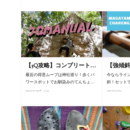
【3Q攻略】コンプリート…
【強傾斜
最近の得意ムーブは神社巡り！歩くパ
今ならライ
ワースポットでお馴染みのてんちょ…
斜！セットで
2021.10.17 09:18
2021.10.13 12:14
ジム