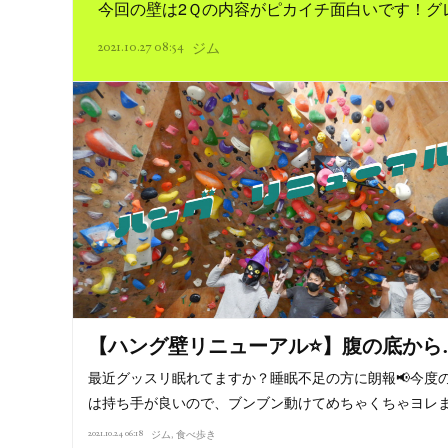
今回の壁は2Ｑの内容がピカイチ面白いです！グ
2021.10.27 08:54
ジム
【ハング壁リニューアル⭐】腹の底から
最近グッスリ眠れてますか？睡眠不足の方に朗報📢今度
は持ち手が良いので、ブンブン動けてめちゃくちゃヨレ
2021.10.24 06:18
ジム
食べ歩き