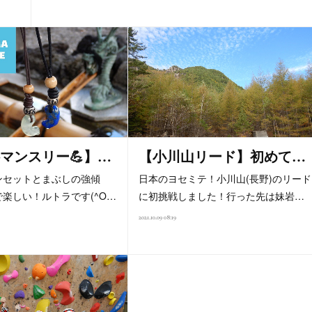
マンスリー💪】…
【小川山リード】初めて…
ンセットとまぶしの強傾
日本のヨセミテ！小川山(長野)のリード
楽しい！ルトラです(^O…
に初挑戦しました！行った先は妹岩…
2021.10.09 08:19