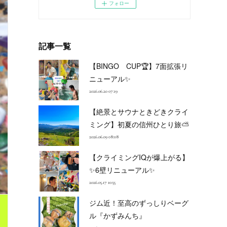
フォロー
記事一覧
【BINGO CUP🏆】7面拡張リ
ニューアル✨
2026.06.20 07:19
【絶景とサウナときどきクライ
ミング】初夏の信州ひとり旅⛅
2026.06.09 08:08
【クライミングIQが爆上がる】
✨6壁リニューアル✨
2026.05.17 10:55
ジム近！至高のずっしりベーグ
ル『かずみんち』