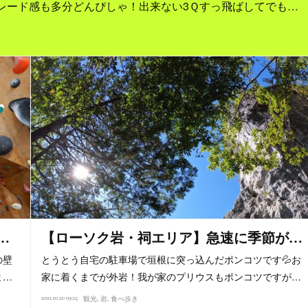
レード感も多分どんぴしゃ！出来ない3Ｑすっ飛ばしてでも…
…
【ローソク岩・祠エリア】急速に季節が…
の壁
とうとう自宅の駐車場で垣根に突っ込んだポンコツです💦お
ま…
家に着くまでが外岩！我が家のプリウスもポンコツですが…
2021.10.20 09:25
観光
岩
食べ歩き