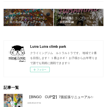
2021.10.24 06:18
2021.10.17 09:18
【ハング壁リニューアル⭐】
【3Q攻略】コンプリート応
腹の底からフィットネス🎶
援動画集🎦
Lutra Lutra climb park
クライミングジム ルトラルトラです。 地域で２番
を目指します！ １番はネギ！ お子様からお年寄りま
で誰でも気軽に挑戦できます☆
フォロー
記事一覧
【BINGO CUP🏆】7面拡張リニューアル✨
2026.06.20 07:19