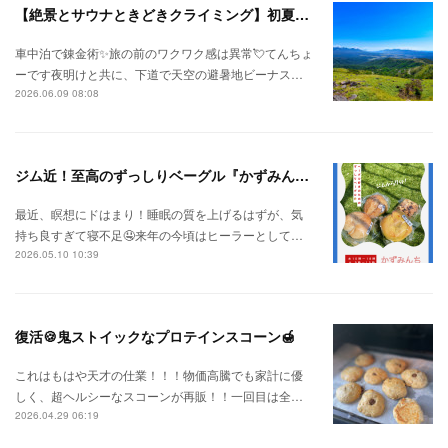
【絶景とサウナときどきクライミング】初夏の信州ひとり旅⛅
車中泊で錬金術✨旅の前のワクワク感は異常💘てんちょ
ーです夜明けと共に、下道で天空の避暑地ビーナス…
2026.06.09 08:08
ジム近！至高のずっしりベーグル『かずみんち』
最近、瞑想にドはまり！睡眠の質を上げるはずが、気
持ち良すぎて寝不足🤤来年の今頃はヒーラーとして…
2026.05.10 10:39
復活🍪鬼ストイックなプロテインスコーン🍯
これはもはや天才の仕業！！！物価高騰でも家計に優
しく、超ヘルシーなスコーンが再販！！一回目は全…
2026.04.29 06:19