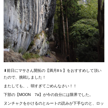
⬇前日にマサさん開拓の【満月8ｂ】をおすすめして頂い
たので、挑戦しました！
またしても、、弱すぎてごめんなさい！！
下部の【MOON 7a】が今の自分には限界でした。
ヌンチャクをかけるのとルートの読みが下手なのと、ロッ