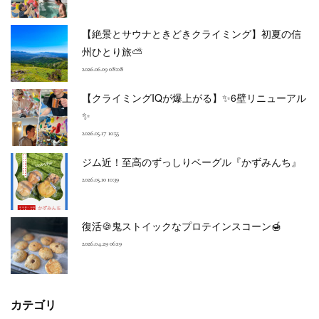
【絶景とサウナときどきクライミング】初夏の信
州ひとり旅⛅
2026.06.09 08:08
【クライミングIQが爆上がる】✨6壁リニューアル
✨
2026.05.17 10:55
ジム近！至高のずっしりベーグル『かずみんち』
2026.05.10 10:39
復活🍪鬼ストイックなプロテインスコーン🍯
2026.04.29 06:19
カテゴリ