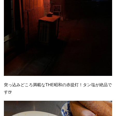
突っ込みどころ満載なTHE昭和の赤提灯！タン塩が絶品で
す🍺