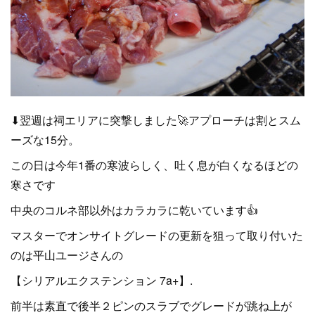
⬇翌週は祠エリアに突撃しました🚀アプローチは割とスム
ーズな15分。
この日は今年1番の寒波らしく、吐く息が白くなるほどの
寒さです
中央のコルネ部以外はカラカラに乾いています👍
マスターでオンサイトグレードの更新を狙って取り付いた
のは平山ユージさんの
【シリアルエクステンション 7a+】.
前半は素直で後半２ピンのスラブでグレードが跳ね上が