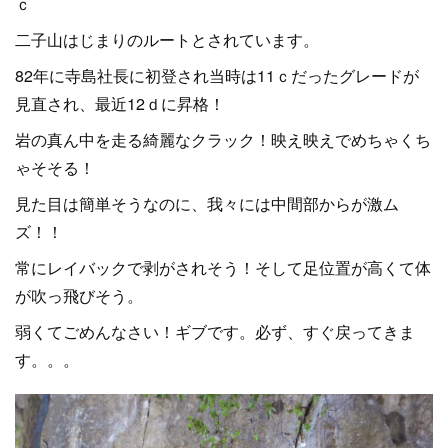
ｃ
二子山はじまりのルートとされています。
82年に寺島社長に初登され当時は11ｃだったグレードが
見直され、最近12ｄに昇格！
岩の真ん中を走る綺麗なクラック！映え映えでめちゃくち
ゃそそる！
見た目は簡単そうなのに、我々には中間部からが激ム
ズ！！
常にレイバックで剥がされそう！そして足位置が高くて体
が吹っ飛びそう。
弱くてごめんなさい！ギブです。必ず、すぐ戻ってきま
す。。。