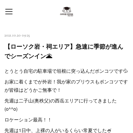
2021.10.20 09:25
【ローソク岩・祠エリア】急速に季節が進ん
でシーズンイン🌋
とうとう自宅の駐車場で垣根に突っ込んだポンコツです💦
お家に着くまでが外岩！我が家のプリウスもポンコツです
が皆様はどうかご無事で！
先週は二子山(奥秩父)の西岳エリアに行ってきました
(o^^o)
ロケーション最高！！
先週は1日中、上裸の人がいるくらい常夏でした🍧