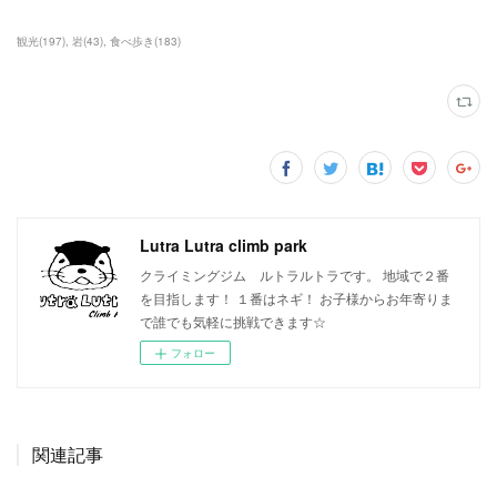
観光
(
197
)
岩
(
43
)
食べ歩き
(
183
)
Lutra Lutra climb park
クライミングジム ルトラルトラです。 地域で２番
を目指します！ １番はネギ！ お子様からお年寄りま
で誰でも気軽に挑戦できます☆
フォロー
関連記事