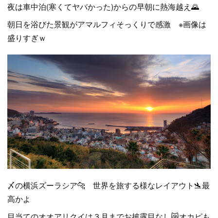
夜は車中泊(寒くてヤバかった)からの早朝に熱海越え🌄
朝日を浴びた景観がアマルフィそっくりで感激 ※画像は
盛りすぎｗ
〆の横浜ズーラシア🐆 世界を旅する様なレイアウト🛬最
高かよ
目当てのオオアリクイは３月までお披露目なし😿オカピも