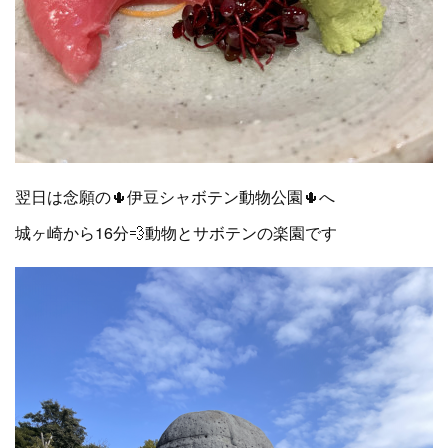
翌日は念願の🌵伊豆シャボテン動物公園🌵へ
城ヶ崎から16分💨動物とサボテンの楽園です