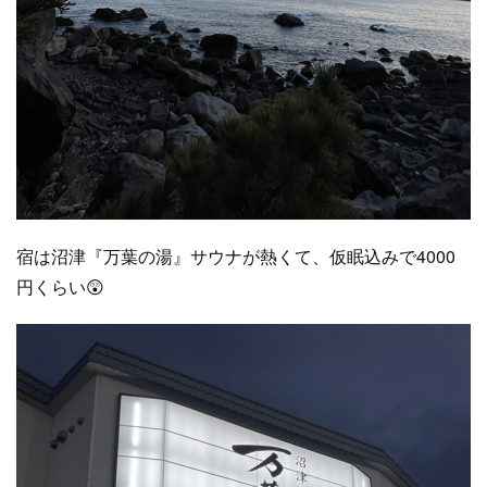
宿は沼津『万葉の湯』サウナが熱くて、仮眠込みで4000
円くらい😲