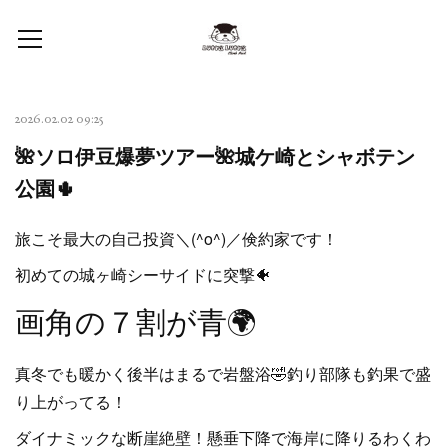
2026.02.02 09:25
🌺ソロ伊豆爆夢ツアー🌺城ケ崎とシャボテン
公園🌵
旅こそ最大の自己投資＼(^o^)／倹約家です！
初めての城ヶ崎シーサイドに突撃🐠
画角の７割が青🌍
真冬でも暖かく後半はまるで岩盤浴🤣釣り部隊も釣果で盛
り上がってる！
ダイナミックな断崖絶壁！懸垂下降で海岸に降りるわくわ