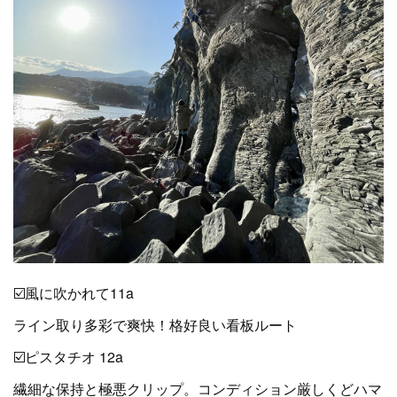
☑️風に吹かれて11a
ライン取り多彩で爽快！格好良い看板ルート
☑️ピスタチオ 12a
繊細な保持と極悪クリップ。コンディション厳しくどハマ