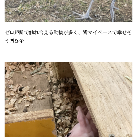
ゼロ距離で触れ合える動物が多く、皆マイペースで幸せそ
う🦉🦢🦚