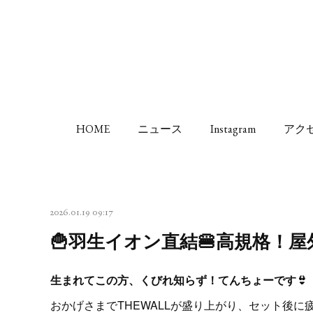
HOME
ニュース
Instagram
アク
2026.01.19 09:17
🍟羽生イオン直結🍔高規格！
生まれてこの方、くびれ知らず！てんちょーです👙
おかげさまでTHEWALLが盛り上がり、セット後に