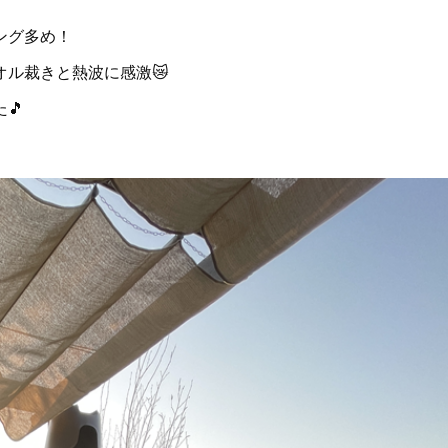
ング多め！
ル裁きと熱波に感激😿
🎵