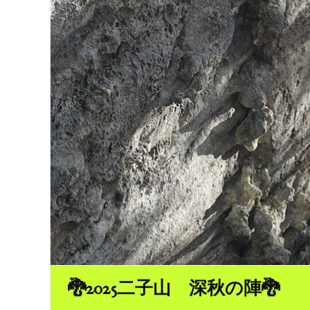
🐉2025二子山 深秋の陣🐉