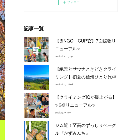
フォロー
記事一覧
【BINGO CUP🏆】7面拡張リ
ニューアル✨
2026.06.20 07:19
【絶景とサウナときどきクライ
ミング】初夏の信州ひとり旅⛅
2026.06.09 08:08
【クライミングIQが爆上がる】
✨6壁リニューアル✨
2026.05.17 10:55
ジム近！至高のずっしりベーグ
ル『かずみんち』