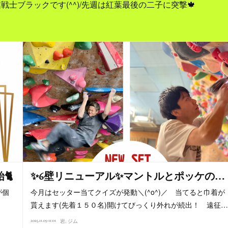
士ブラックです(^^)/先週は紅葉最後の二子に突撃🍁
🐈
✨6壁リニューアル✨マントルとポッケの…
が個
今月はセッター当てクイズが発動＼(^o^)／ 当てると巾着が
貰えます(先着１５０名)開けてびっくり外れが続出！ 遠征…
2025.11.09 11:01
岩
ジム