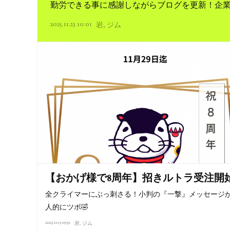
勤労できる事に感謝しながらブログを更新！企業戦
2025.11.23 10:01
岩
ジム
【おかげ様で8周年】招きルトラ受注開始
全クライマーにぶっ刺さる！小判の『一撃』メッセージ
人的にツボ🤣
2025.11.13 09:51
岩
ジム