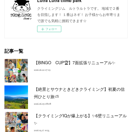
Lutra Lutra climb park
クライミングジム ルトラルトラです。 地域で２番
を目指します！ １番はネギ！ お子様からお年寄りま
で誰でも気軽に挑戦できます☆
フォロー
記事一覧
【BINGO CUP🏆】7面拡張リニューアル✨
2026.06.20 07:19
【絶景とサウナときどきクライミング】初夏の信
州ひとり旅⛅
2026.06.09 08:08
【クライミングIQが爆上がる】✨6壁リニューアル
✨
2026.05.17 10:55