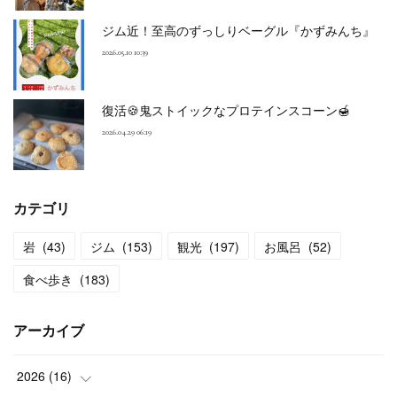
ジム近！至高のずっしりベーグル『かずみんち』
2026.05.10 10:39
復活🍪鬼ストイックなプロテインスコーン🍯
2026.04.29 06:19
カテゴリ
岩
(
43
)
ジム
(
153
)
観光
(
197
)
お風呂
(
52
)
食べ歩き
(
183
)
アーカイブ
2026
(
16
)