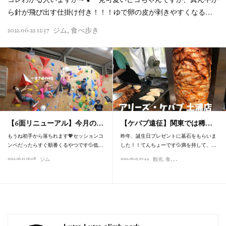
ら針が飛び出す仕掛け付き！！！ゆで卵の皮が剥きやすくなる…
2022.06.22 12:37
ジム
食べ歩き
【6面リニューアル】今月の…
【ケバブ遠征】関東では稀…
もうね初手から落ちれます💖セッションコ
昨年、誕生日プレゼントに墓石をもらいま
ンペだったらすぐ順番くるやつです💦低…
した！！てんちょーです💦満を持して、…
2022.06.12 06:08
2022.06.05 10:44
ジム
観光
食べ歩き