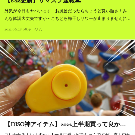
【6-28更新】サマスプ速報🌊
外気が今日もヤバいっす！お風呂だったらちょうど良い熱さ！み
んな体調大丈夫ですか～こちとら梅干しサワーが止まりません(^…
2022.06.28 08:45
ジム
【DISO神アイテム】2022上半期買って良か…
コレわかる人いますか～⬇一見可愛いピヨちゃんですが、真ん中か