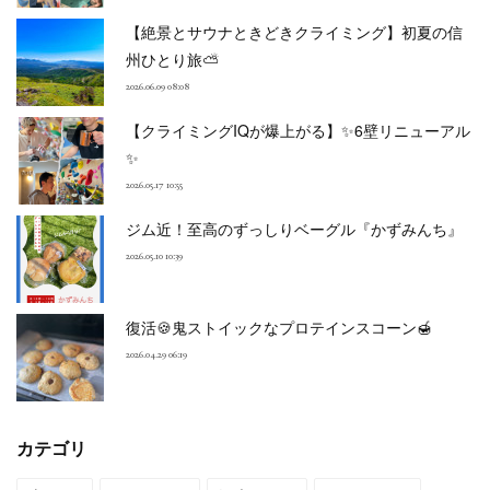
【絶景とサウナときどきクライミング】初夏の信
州ひとり旅⛅
2026.06.09 08:08
【クライミングIQが爆上がる】✨6壁リニューアル
✨
2026.05.17 10:55
ジム近！至高のずっしりベーグル『かずみんち』
2026.05.10 10:39
復活🍪鬼ストイックなプロテインスコーン🍯
2026.04.29 06:19
カテゴリ