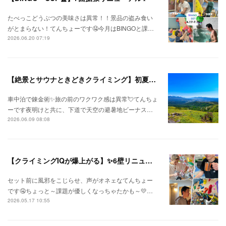
たべっこどうぶつの美味さは異常！！景品の盗み食い
がとまらない！てんちょーです🤤今月はBINGOと課…
2026.06.20 07:19
【絶景とサウナときどきクライミング】初夏の信州ひとり旅⛅
車中泊で錬金術✨旅の前のワクワク感は異常💘てんちょ
ーです夜明けと共に、下道で天空の避暑地ビーナス…
2026.06.09 08:08
【クライミングIQが爆上がる】✨6壁リニューアル✨
セット前に風邪をこじらせ、声がオネェなてんちょー
です🤤ちょっと～課題が優しくなっちゃたかも～💛…
2026.05.17 10:55