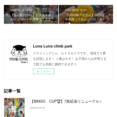
2022.07.03 12:46
2022.06.22 12:37
【道の駅おかべ】ピスタチオ
【DISO神アイテム】2022上
のジェラートが濃厚でイチオ
半期買って良かったベスト1
シ👆
位🐤
Lutra Lutra climb park
クライミングジム ルトラルトラです。 地域で２番
を目指します！ １番はネギ！ お子様からお年寄りま
で誰でも気軽に挑戦できます☆
フォロー
記事一覧
【BINGO CUP🏆】7面拡張リニューアル✨
2026.06.20 07:19