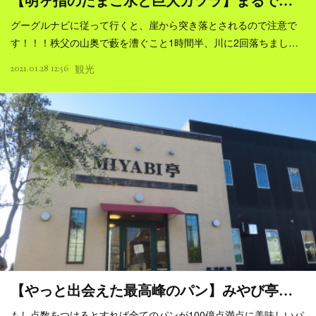
【明ヶ指のたまご水と巨大カツラ】まるで…
グーグルナビに従って行くと、崖から突き落とされるので注意で
す！！！秩父の山奥で藪を漕ぐこと1時間半、川に2回落ちまし…
2021.01.28 12:56
観光
【やっと出会えた最高峰のパン】みやび亭…
もし点数をつけるとすれば全てのパンが100億点満点に美味しいパ