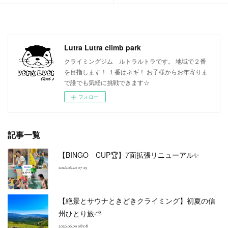
Lutra Lutra climb park
クライミングジム ルトラルトラです。 地域で２番
を目指します！ １番はネギ！ お子様からお年寄りま
で誰でも気軽に挑戦できます☆
フォロー
記事一覧
【BINGO CUP🏆】7面拡張リニューアル✨
2026.06.20 07:19
【絶景とサウナときどきクライミング】初夏の信
州ひとり旅⛅
2026.06.09 08:08