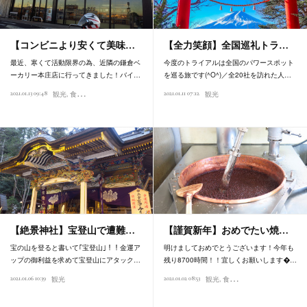
【コンビニより安くて美味…
【全力笑顔】全国巡礼トラ…
最近、寒くて活動限界の為、近隣の鎌倉ベ
今度のトライアルは全国のパワースポット
ーカリー本庄店に行ってきました！バイ…
を巡る旅です(^O^)／全20社を訪れた人…
2021.01.13 09:48
2021.01.11 07:12
観光
食べ歩き
観光
【絶景神社】宝登山で遭難…
【謹賀新年】おめでたい焼…
宝の山を登ると書いて｢宝登山｣！！金運ア
明けましておめでとうございます！今年も
ップの御利益を求めて宝登山にアタック…
残り8700時間！！宜しくお願いします…
2021.01.06 10:39
2021.01.02 08:53
観光
観光
食べ歩き