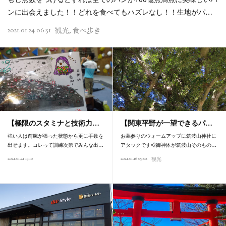
ンに出会えました！！どれを食べてもハズレなし！！生地がパ…
2021.01.24 06:51
観光
食べ歩き
【極限のスタミナと技術力…
【関東平野が一望できるパ…
強い人は前腕が張った状態から更に手数を
お墓参りのウォームアップに筑波山神社に
出せます。コレって訓練次第でみんな出…
アタックです💨御神体が筑波山そのもの…
2021.01.21 13:10
2021.01.16 09:02
観光