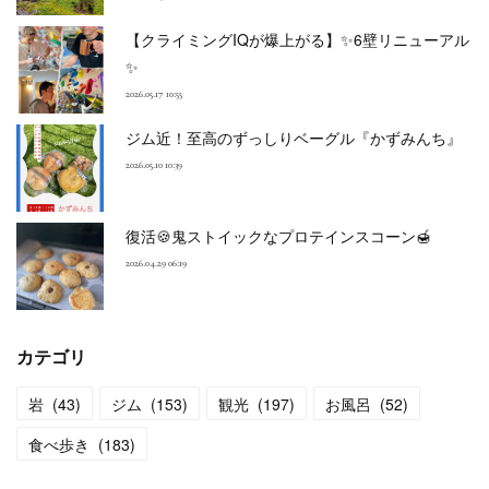
【クライミングIQが爆上がる】✨6壁リニューアル
✨
2026.05.17 10:55
ジム近！至高のずっしりベーグル『かずみんち』
2026.05.10 10:39
復活🍪鬼ストイックなプロテインスコーン🍯
2026.04.29 06:19
カテゴリ
岩
(
43
)
ジム
(
153
)
観光
(
197
)
お風呂
(
52
)
食べ歩き
(
183
)