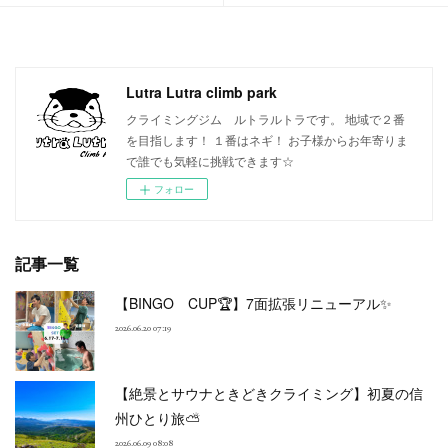
Lutra Lutra climb park
クライミングジム ルトラルトラです。 地域で２番
を目指します！ １番はネギ！ お子様からお年寄りま
で誰でも気軽に挑戦できます☆
フォロー
記事一覧
【BINGO CUP🏆】7面拡張リニューアル✨
2026.06.20 07:19
【絶景とサウナときどきクライミング】初夏の信
州ひとり旅⛅
2026.06.09 08:08