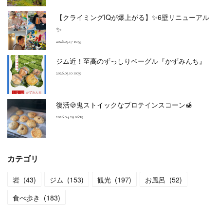
【クライミングIQが爆上がる】✨6壁リニューアル
✨
2026.05.17 10:55
ジム近！至高のずっしりベーグル『かずみんち』
2026.05.10 10:39
復活🍪鬼ストイックなプロテインスコーン🍯
2026.04.29 06:19
カテゴリ
岩
(
43
)
ジム
(
153
)
観光
(
197
)
お風呂
(
52
)
食べ歩き
(
183
)