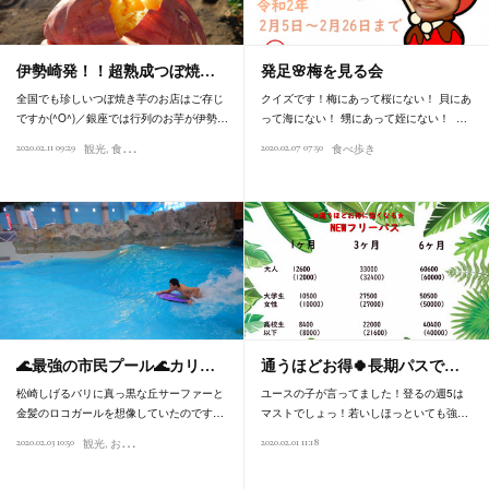
伊勢崎発！！超熟成つぼ焼…
発足🌸梅を見る会
全国でも珍しいつぼ焼き芋のお店はご存じ
クイズです！梅にあって桜にない！ 貝にあ
ですか(^O^)／銀座では行列のお芋が伊勢…
って海にない！ 甥にあって姪にない！ …
2020.02.11 09:29
2020.02.07 07:50
観光
食べ歩き
食べ歩き
🌊最強の市民プール🌊カリ…
通うほどお得🍀長期パスで…
松崎しげるバリに真っ黒な丘サーファーと
ユースの子が言ってました！登るの週5は
金髪のロコガールを想像していたのです…
マストでしょっ！若いしほっといても強…
2020.02.03 10:50
2020.02.01 11:18
観光
お風呂
食べ歩き