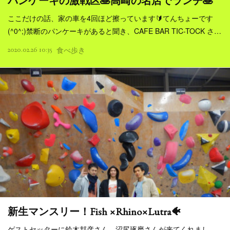
パンケーキの激戦区🥞高崎の名店でランチ🥞
ここだけの話、家の車を4回ほど擦っています🔰てんちょーです
(^0^;)禁断のパンケーキがあると聞き、CAFE BAR TIC-TOCK さ…
2020.02.26 10:35
食べ歩き
新生マンスリー！Fish ×Rhino×Lutra🐠
ゲストセッターに鈴木邦彦さん、沼尻琢磨さんが来てくれまし