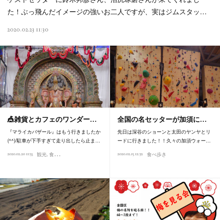
た！ぶっ飛んだイメージの強いお二人ですが、実はジムスタッ…
2020.02.23 11:30
🎪雑貨とカフェのワンダー…
全国の名セッターが加須に…
『マライカバザール』はもう行きましたか
先日は深谷のショーンと太田のヤンヤとリ
(^^)/駐車が下手すぎて走り出したら止ま…
ードに行きました！！久々の加須ウォー…
2020.02.20 11:55
2020.02.15 12:32
観光
食べ歩き
食べ歩き