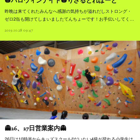
🎃ハロウィンナイト🎃りざるとれぽーと
昨晩は来てくれたみんなへ感謝の気持ちが溢れだしストロング・
ゼロ2缶も開けてしまいましたてんちょーです！お手伝いしてく…
2019.10.28 09:47
👻26、27日営業案内👻
26日は10時半からキッズスクール‼️だいたい4級が登れる小学生は