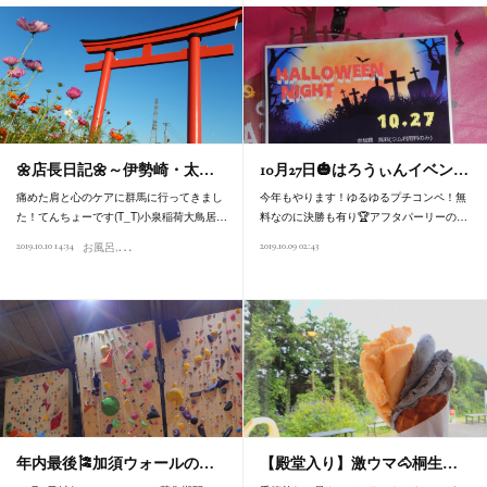
🌼店長日記🌼～伊勢崎・太…
10月27日🎃はろうぃんイベン…
痛めた肩と心のケアに群馬に行ってきまし
今年もやります！ゆるゆるプチコンペ！無
た！てんちょーです(T_T)小泉稲荷大鳥居…
料なのに決勝も有り🏆アフタパーリーの…
2019.10.10 14:34
2019.10.09 02:43
お風呂
食べ歩き
年内最後🎏加須ウォールの…
【殿堂入り】激ウマ🐴桐生…