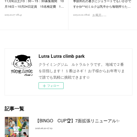
11月9日(土)13：30～15：30募集期間 10
季節外れの暑さにジェラートでもいかがで
月16日～10月24日定員 15名検定費 1…
すか(o^^o)ミルクは乳牛から毎朝搾りた…
2019.10.07 08:43
2019.10.02 08:26
お風呂
食べ歩き
Lutra Lutra climb park
クライミングジム ルトラルトラです。 地域で２番
を目指します！ １番はネギ！ お子様からお年寄りま
で誰でも気軽に挑戦できます☆
フォロー
記事一覧
【BINGO CUP🏆】7面拡張リニューアル✨
2026.06.20 07:19