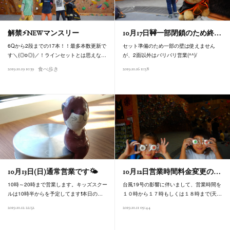
解禁⚡NEWマンスリー
10月17日🚧一部閉鎖のため終…
6Qから2段までの17本！！最多本数更新で
セット準備のため一部の壁は使えません
す＼(◎o◎)／！ラインセットとは思えな…
が、2面以外はバリバリ営業(^^)/
2019.10.19 10:39
2019.10.16 11:58
食べ歩き
10月13日(日)通常営業です🌤️
10月12日営業時間料金変更の…
10時～20時まで営業します。キッズスクー
台風19号の影響に伴いまして、営業時間を
ルは10時半からを予定してます❗本日の…
１０時から１７時もしくは１８時まで(天…
2019.10.12 22:52
2019.10.11 09:44