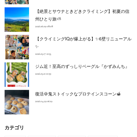
【絶景とサウナときどきクライミング】初夏の信
州ひとり旅⛅
2026.06.09 08:08
【クライミングIQが爆上がる】✨6壁リニューアル
✨
2026.05.17 10:55
ジム近！至高のずっしりベーグル『かずみんち』
2026.05.10 10:39
復活🍪鬼ストイックなプロテインスコーン🍯
2026.04.29 06:19
カテゴリ