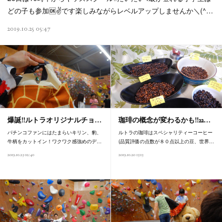
どの子も参加🆗✌️です楽しみながらレベルアップしませんか＼(^…
2019.10.25 05:47
爆誕‼️ルトラオリジナルチョ…
珈琲の概念が変わるかも‼️22…
パチンコファンにはたまらいキリン、豹、
ルトラの珈琲はスペシャリティーコーヒー
牛柄をカットイン！ワクワク感強めのデ…
(品質評価の点数が８０点以上の豆、世界…
2019.10.23 02:40
2019.10.20 13:13