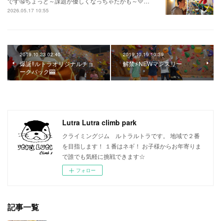
です🤤ちょっと～課題が優しくなっちゃたかも～💛…
2026.05.17 10:55
2019.10.23 02:40
2019.10.19 10:39
爆誕‼️ルトラオリジナルチョ
解禁⚡NEWマンスリー
ークバック🎰
Lutra Lutra climb park
クライミングジム ルトラルトラです。 地域で２番
を目指します！ １番はネギ！ お子様からお年寄りま
で誰でも気軽に挑戦できます☆
フォロー
記事一覧