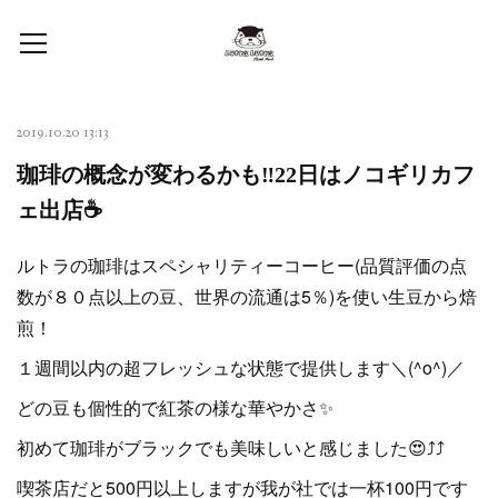
2019.10.20 13:13
珈琲の概念が変わるかも‼️22日はノコギリカフ
ェ出店☕
ルトラの珈琲はスペシャリティーコーヒー(品質評価の点
数が８０点以上の豆、世界の流通は5％)を使い生豆から焙
煎！
１週間以内の超フレッシュな状態で提供します＼(^o^)／
どの豆も個性的で紅茶の様な華やかさ✨
初めて珈琲がブラックでも美味しいと感じました😍⤴️⤴️
喫茶店だと500円以上しますが我が社では一杯100円です