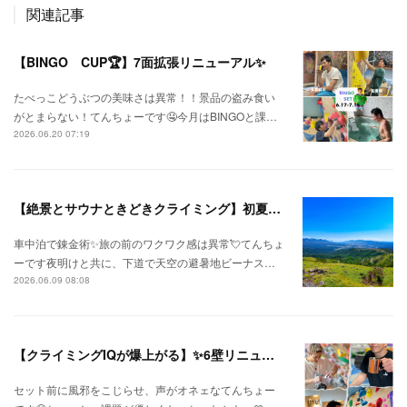
関連記事
【BINGO CUP🏆】7面拡張リニューアル✨
たべっこどうぶつの美味さは異常！！景品の盗み食い
がとまらない！てんちょーです🤤今月はBINGOと課…
2026.06.20 07:19
【絶景とサウナときどきクライミング】初夏の信州ひとり旅⛅
車中泊で錬金術✨旅の前のワクワク感は異常💘てんちょ
ーです夜明けと共に、下道で天空の避暑地ビーナス…
2026.06.09 08:08
【クライミングIQが爆上がる】✨6壁リニューアル✨
セット前に風邪をこじらせ、声がオネェなてんちょー