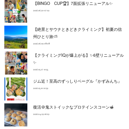
【BINGO CUP🏆】7面拡張リニューアル✨
2026.06.20 07:19
【絶景とサウナときどきクライミング】初夏の信
州ひとり旅⛅
2026.06.09 08:08
【クライミングIQが爆上がる】✨6壁リニューアル
✨
2026.05.17 10:55
ジム近！至高のずっしりベーグル『かずみんち』
2026.05.10 10:39
復活🍪鬼ストイックなプロテインスコーン🍯
2026.04.29 06:19