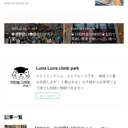
2026.04.29 06:19
2024.10.28 11:53
2024.10.13 07:16
🎃獺祭2024🎃総合リザルト
🍵10割特盛り880円🍵太田で
🏆
美味い蕎麦を腹いっぱい食べ
るならココ👇
Lutra Lutra climb park
クライミングジム ルトラルトラです。 地域で２番
を目指します！ １番はネギ！ お子様からお年寄りま
で誰でも気軽に挑戦できます☆
フォロー
記事一覧