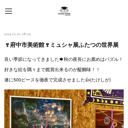
2024.10.20 08:09
🍷府中市美術館🍷ミュシャ展ふたつの世界展
良い季節になってきました🍁秋の夜長にお薦めはパズル！
好きな絵を隅々まで鑑賞出来るのが醍醐味！！
遂に500ピースを徹夜で完成させました👍(たけしが)