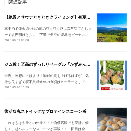
関連記事
【絶景とサウナときどきクライミング】初夏の信州ひとり旅⛅
車中泊で錬金術✨旅の前のワクワク感は異常💘てんちょ
ーです夜明けと共に、下道で天空の避暑地ビーナス…
2026.06.09 08:08
ジム近！至高のずっしりベーグル『かずみんち』
最近、瞑想にドはまり！睡眠の質を上げるはずが、気
持ち良すぎて寝不足🤤来年の今頃はヒーラーとして…
2026.05.10 10:39
復活🍪鬼ストイックなプロテインスコーン🍯
これはもはや天才の仕業！！！物価高騰でも家計に優
しく、超ヘルシーなスコーンが再販！！一回目は全…