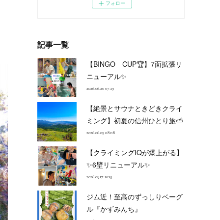
フォロー
記事一覧
【BINGO CUP🏆】7面拡張リ
ニューアル✨
2026.06.20 07:19
【絶景とサウナときどきクライ
ミング】初夏の信州ひとり旅⛅
2026.06.09 08:08
【クライミングIQが爆上がる】
✨6壁リニューアル✨
2026.05.17 10:55
ジム近！至高のずっしりベーグ
ル『かずみんち』