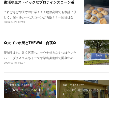
復活🍪鬼ストイックなプロテインスコーン🍯
これはもはや天才の仕業！！！物価高騰でも家計に優
しく、超ヘルシーなスコーンが再販！！一回目は全…
2026.04.29 06:19
🌻大ゴッホ展とTHEWALL合宿🌻
茨城生まれ、足立区育ち、サウナ好きなやつはだいた
いトモダチ🎵てんちょーです福島美術館で開幕中の…
2026.03.31 08:27
2021.06.13 09:13
2021.06.03 11:07
【6面リニューアル✨】
【ジム近】絶品のパン屋さん
🍞