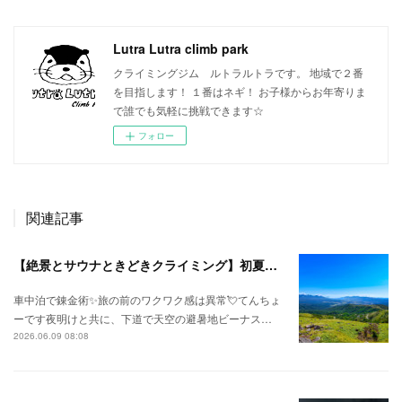
Lutra Lutra climb park
クライミングジム ルトラルトラです。 地域で２番
を目指します！ １番はネギ！ お子様からお年寄りま
で誰でも気軽に挑戦できます☆
フォロー
関連記事
【絶景とサウナときどきクライミング】初夏の信州ひとり旅⛅
車中泊で錬金術✨旅の前のワクワク感は異常💘てんちょ
ーです夜明けと共に、下道で天空の避暑地ビーナス…
2026.06.09 08:08