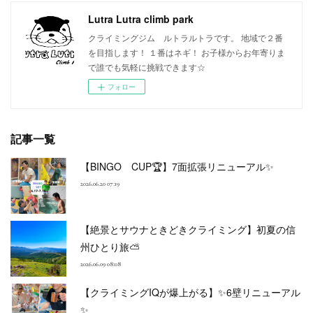
Lutra Lutra climb park
クライミングジム ルトラルトラです。 地域で２番
を目指します！ １番はネギ！ お子様からお年寄りま
で誰でも気軽に挑戦できます☆
フォロー
記事一覧
【BINGO CUP🏆】7面拡張リニューアル✨
2026.06.20 07:19
【絶景とサウナときどきクライミング】初夏の信
州ひとり旅⛅
2026.06.09 08:08
【クライミングIQが爆上がる】✨6壁リニューアル
✨