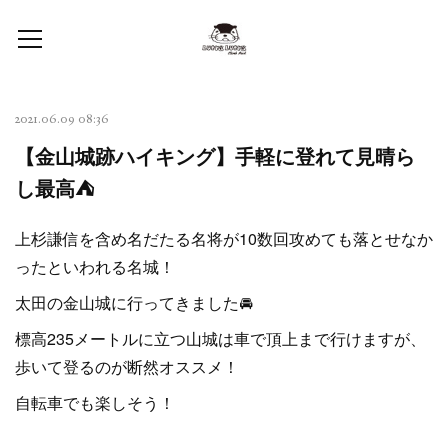
2021.06.09 08:36
【金山城跡ハイキング】手軽に登れて見晴ら
し最高⛺
上杉謙信を含め名だたる名将が10数回攻めても落とせなか
ったといわれる名城！
太田の金山城に行ってきました🚘
標高235メートルに立つ山城は車で頂上まで行けますが、
歩いて登るのが断然オススメ！
自転車でも楽しそう！