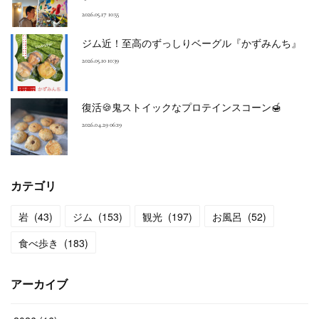
2026.05.17 10:55
ジム近！至高のずっしりベーグル『かずみんち』
2026.05.10 10:39
復活🍪鬼ストイックなプロテインスコーン🍯
2026.04.29 06:19
カテゴリ
岩
(
43
)
ジム
(
153
)
観光
(
197
)
お風呂
(
52
)
食べ歩き
(
183
)
アーカイブ