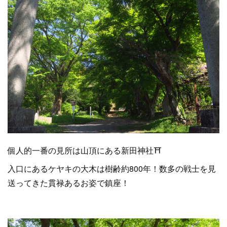
個人的一番の見所は山頂にある新田神社⛩
入口にあるケヤキの大木は樹齢約800年！数多の戦士を見
送ってきた貫禄あるお姿で鎮座！