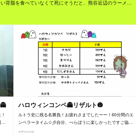
しい背脂を食べていなくて死にそうだと、熊谷近辺のラーメ…
👻
ハロウィンコンペ👻リザルト🎃
た！
ルトラ史に残る名勝負！お疲れさまでしたーー！60分間のエ
週…
ンペラータイム☆彡自分、べらぼうに楽しかったですご協…
2018.10.23 05:56