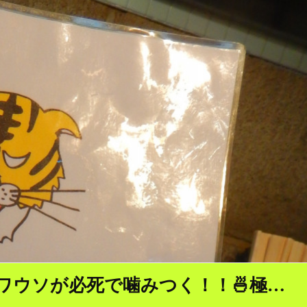
ワウソが必死で噛みつく！！🍜極…