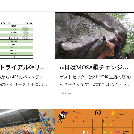
トライアル⚾リ…
12日はMOSA壁チェンジ…
から140°のバレンティ
ゲストセッターはZERO埼玉店の店長
いの今シリーズ！王貞治…
ッキーさんです！岩場ではハイドラ…
2018.10.10 02:15