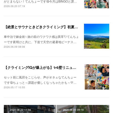
がとまらない！てんちょーです🤤今月はBINGOと課…
2026.06.20 07:19
【絶景とサウナときどきクライミング】初夏の信州ひとり旅⛅
車中泊で錬金術✨旅の前のワクワク感は異常💘てんちょ
ーです夜明けと共に、下道で天空の避暑地ビーナス…
2026.06.09 08:08
【クライミングIQが爆上がる】✨6壁リニューアル✨
セット前に風邪をこじらせ、声がオネェなてんちょー
です🤤ちょっと～課題が優しくなっちゃたかも～💛…
2026.05.17 10:55
2020.08.22 11:56
2020.08.05 08:18