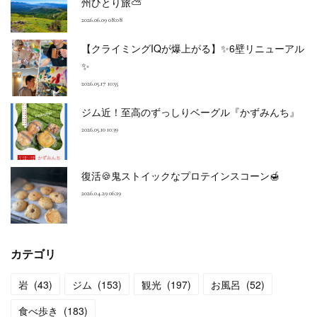
州ひとり旅⛅
2026.06.09 08:08
【クライミングIQが爆上がる】✨6壁リニューアル
✨
2026.05.17 10:55
ジム近！至高のずっしりベーグル『かずみんち』
2026.05.10 10:39
復活🍪鬼ストイックなプロテインスコーン🍯
2026.04.29 06:19
カテゴリ
岩
(
43
)
ジム
(
153
)
観光
(
197
)
お風呂
(
52
)
食べ歩き
(
183
)