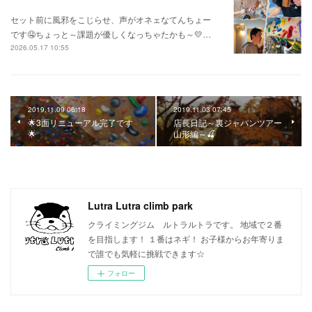
セット前に風邪をこじらせ、声がオネェなてんちょー
です🤤ちょっと～課題が優しくなっちゃたかも～💛…
2026.05.17 10:55
2019.11.09 06:18
2019.11.03 07:45
🌟3面リニューアル完了です
店長日記～裏ジャパンツアー
🌟
山形編～🍒
Lutra Lutra climb park
クライミングジム ルトラルトラです。 地域で２番
を目指します！ １番はネギ！ お子様からお年寄りま
で誰でも気軽に挑戦できます☆
フォロー