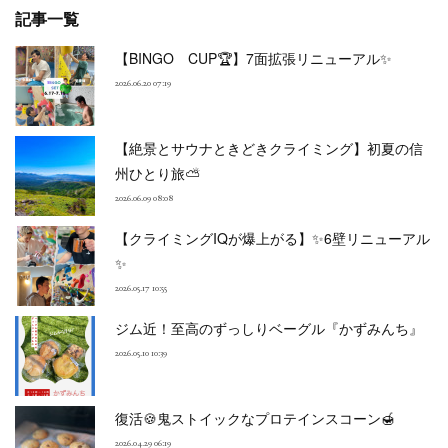
記事一覧
【BINGO CUP🏆】7面拡張リニューアル✨
2026.06.20 07:19
【絶景とサウナときどきクライミング】初夏の信
州ひとり旅⛅
2026.06.09 08:08
【クライミングIQが爆上がる】✨6壁リニューアル
✨
2026.05.17 10:55
ジム近！至高のずっしりベーグル『かずみんち』
2026.05.10 10:39
復活🍪鬼ストイックなプロテインスコーン🍯
2026.04.29 06:19