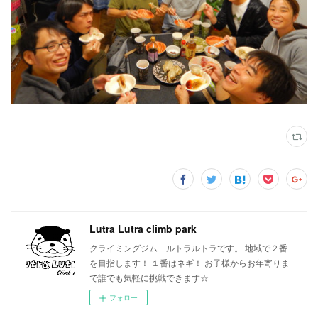
Lutra Lutra climb park
クライミングジム ルトラルトラです。 地域で２番
を目指します！ １番はネギ！ お子様からお年寄りま
で誰でも気軽に挑戦できます☆
フォロー