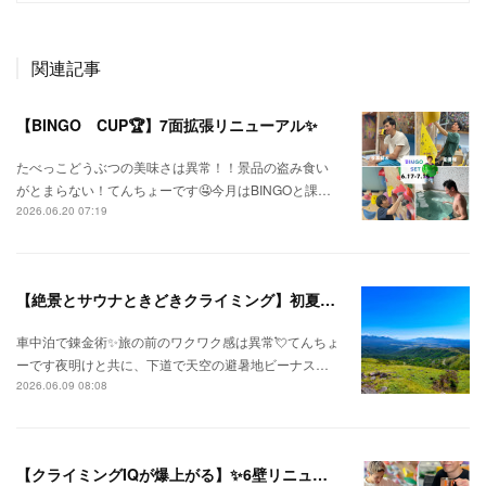
関連記事
【BINGO CUP🏆】7面拡張リニューアル✨
たべっこどうぶつの美味さは異常！！景品の盗み食い
がとまらない！てんちょーです🤤今月はBINGOと課…
2026.06.20 07:19
【絶景とサウナときどきクライミング】初夏の信州ひとり旅⛅
車中泊で錬金術✨旅の前のワクワク感は異常💘てんちょ
ーです夜明けと共に、下道で天空の避暑地ビーナス…
2026.06.09 08:08
【クライミングIQが爆上がる】✨6壁リニューアル✨