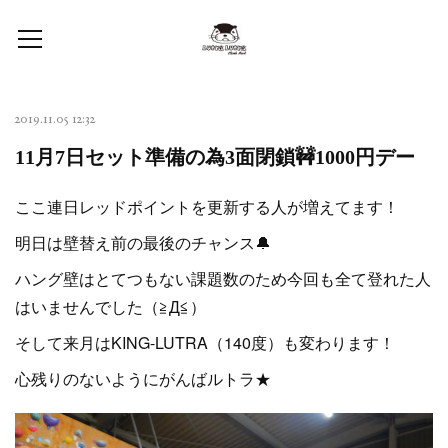
2019.11.05 12:32
11月7日セット準備の為3面閉鎖🚧1000円デー
ここ連日レッドポイントを更新する人が増えてます！
明日は壁替え前の最後のチャンス🔔
ハング壁はとてつもない課題数のため今回も全て登れた人
はいませんでした（≧Д≦）
そして来月はKING-LUTRA（140度）も変わります！
心残りのないようにがんばルトラ★