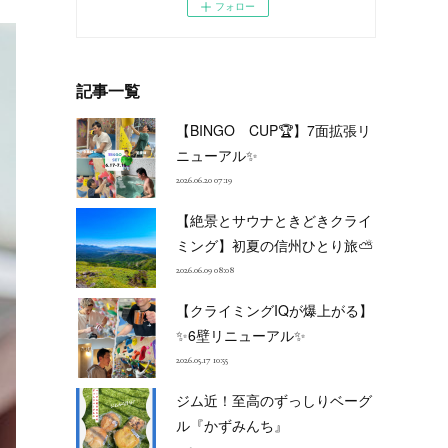
フォロー
記事一覧
【BINGO CUP🏆】7面拡張リ
ニューアル✨
2026.06.20 07:19
【絶景とサウナときどきクライ
ミング】初夏の信州ひとり旅⛅
2026.06.09 08:08
【クライミングIQが爆上がる】
✨6壁リニューアル✨
2026.05.17 10:55
ジム近！至高のずっしりベーグ
ル『かずみんち』