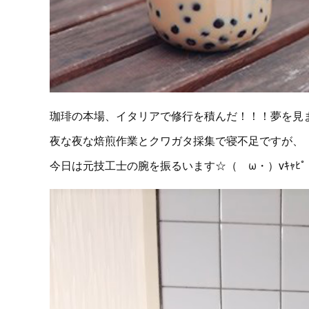
珈琲の本場、イタリアで修行を積んだ！！！夢を見
夜な夜な焙煎作業とクワガタ採集で寝不足ですが、
今日は元技工士の腕を振るいます☆（ゝω・）vｷｬﾋﾟ