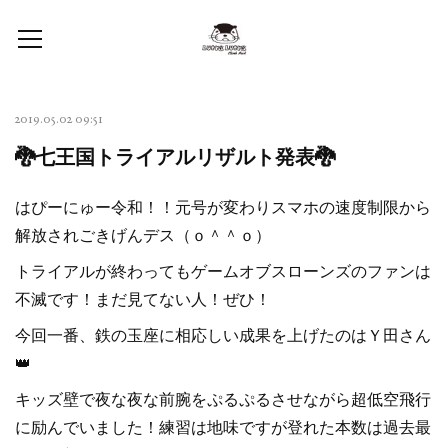
2019.05.02 09:51
🐉七王国トライアルリザルト発表🐉
はぴーにゅー令和！！元号が変わりスマホの速度制限から
解放されごきげんデス（ｏ＾＾ｏ）
トライアルが終わってもゲームオブスローンズのファンは
不滅です！まだ見てない人！ぜひ！
今回一番、鉄の玉座に相応しい成果を上げたのはＹ田さん
👑
キッズ壁で夜な夜な前腕をぷるぷるさせながら超低空飛行
に励んでいました！練習は地味ですが登れた本数は過去最