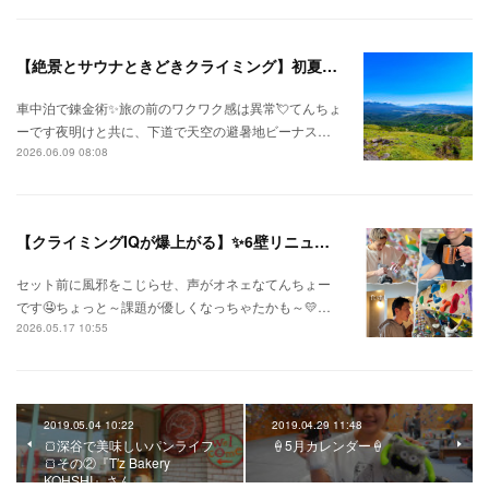
【絶景とサウナときどきクライミング】初夏の信州ひとり旅⛅
車中泊で錬金術✨旅の前のワクワク感は異常💘てんちょ
ーです夜明けと共に、下道で天空の避暑地ビーナス…
2026.06.09 08:08
【クライミングIQが爆上がる】✨6壁リニューアル✨
セット前に風邪をこじらせ、声がオネェなてんちょー
です🤤ちょっと～課題が優しくなっちゃたかも～💛…
2026.05.17 10:55
2019.05.04 10:22
2019.04.29 11:48
🍞深谷で美味しいパンライフ
🍦5月カレンダー🍦
🍞その②『T′z Bakery
KOHSHI』さん