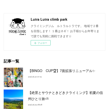
Lutra Lutra climb park
クライミングジム ルトラルトラです。 地域で２番
を目指します！ １番はネギ！ お子様からお年寄りま
で誰でも気軽に挑戦できます☆
フォロー
記事一覧
【BINGO CUP🏆】7面拡張リニューアル✨
2026.06.20 07:19
【絶景とサウナときどきクライミング】初夏の信
州ひとり旅⛅
2026.06.09 08:08