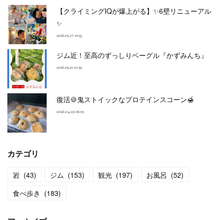
【クライミングIQが爆上がる】✨6壁リニューアル
✨
2026.05.17 10:55
ジム近！至高のずっしりベーグル『かずみんち』
2026.05.10 10:39
復活🍪鬼ストイックなプロテインスコーン🍯
2026.04.29 06:19
カテゴリ
岩
(
43
)
ジム
(
153
)
観光
(
197
)
お風呂
(
52
)
食べ歩き
(
183
)