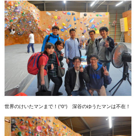
世界のけいたマンまで！(°0°) 深谷のゆうたマンは不在！