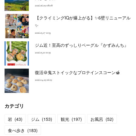
2026.06.09 08:08
【クライミングIQが爆上がる】✨6壁リニューアル
✨
2026.05.17 10:55
ジム近！至高のずっしりベーグル『かずみんち』
2026.05.10 10:39
復活🍪鬼ストイックなプロテインスコーン🍯
2026.04.29 06:19
カテゴリ
岩
(
43
)
ジム
(
153
)
観光
(
197
)
お風呂
(
52
)
食べ歩き
(
183
)