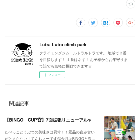
Lutra Lutra climb park
クライミングジム ルトラルトラです。 地域で２番
を目指します！ １番はネギ！ お子様からお年寄りま
で誰でも気軽に挑戦できます☆
フォロー
関連記事
【BINGO CUP🏆】7面拡張リニューアル✨
たべっこどうぶつの美味さは異常！！景品の盗み食い
がとまらない！てんちょーです🤤今月はBINGOと課…