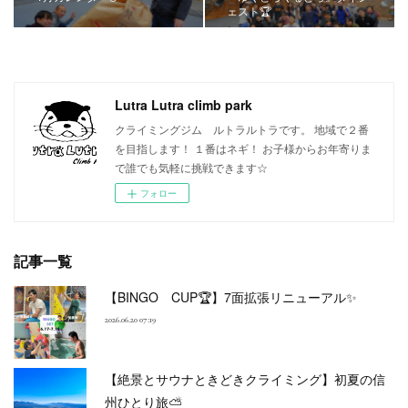
ェスト🏆
Lutra Lutra climb park
クライミングジム ルトラルトラです。 地域で２番
を目指します！ １番はネギ！ お子様からお年寄りま
で誰でも気軽に挑戦できます☆
フォロー
記事一覧
【BINGO CUP🏆】7面拡張リニューアル✨
2026.06.20 07:19
【絶景とサウナときどきクライミング】初夏の信
州ひとり旅⛅