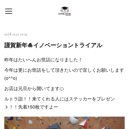
2018.12.31 10:25
謹賀新年🎍イノベーショントライアル
昨年はたいへんお世話になりました！
今年は更にお世話をして頂きたいので宜しくお願いします
(o^^o)
お店は元旦から開いてます🍊
ルトラ詣！！来てくれる人にはステッカーをプレゼン
ト！！先着150枚ですよー