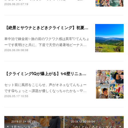
2026.06.20 07:19
【絶景とサウナときどきクライミング】初夏の信州ひとり旅⛅
車中泊で錬金術✨旅の前のワクワク感は異常💘てんちょ
ーです夜明けと共に、下道で天空の避暑地ビーナス…
2026.06.09 08:08
【クライミングIQが爆上がる】✨6壁リニューアル✨
セット前に風邪をこじらせ、声がオネェなてんちょー
です🤤ちょっと～課題が優しくなっちゃたかも～💛…
2026.05.17 10:55
2019.01.04 06:15
2018.12.30 09:54
1月カレンダー⛄
『ゆくとらくるとら』ダイジ