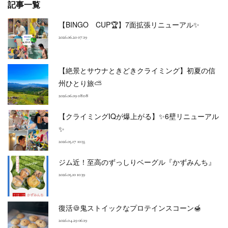
記事一覧
【BINGO CUP🏆】7面拡張リニューアル✨
2026.06.20 07:19
【絶景とサウナときどきクライミング】初夏の信
州ひとり旅⛅
2026.06.09 08:08
【クライミングIQが爆上がる】✨6壁リニューアル
✨
2026.05.17 10:55
ジム近！至高のずっしりベーグル『かずみんち』
2026.05.10 10:39
復活🍪鬼ストイックなプロテインスコーン🍯
2026.04.29 06:19