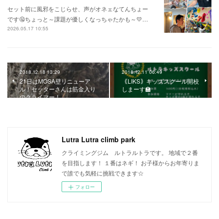
セット前に風邪をこじらせ、声がオネェなてんちょー
です🤤ちょっと～課題が優しくなっちゃたかも～💛…
2026.05.17 10:55
2018.12.18 13:29
2018.12.11 06:49
21日はMOSA壁リニューア
｟LIKS｠キッズスクール開校
ル！セッターさんは筋金入り
しまーす🏫
のクライマー！
Lutra Lutra climb park
クライミングジム ルトラルトラです。 地域で２番
を目指します！ １番はネギ！ お子様からお年寄りま
で誰でも気軽に挑戦できます☆
フォロー