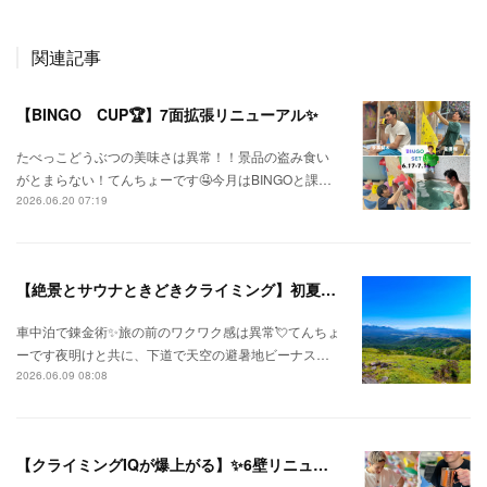
関連記事
【BINGO CUP🏆】7面拡張リニューアル✨
たべっこどうぶつの美味さは異常！！景品の盗み食い
がとまらない！てんちょーです🤤今月はBINGOと課…
2026.06.20 07:19
【絶景とサウナときどきクライミング】初夏の信州ひとり旅⛅
車中泊で錬金術✨旅の前のワクワク感は異常💘てんちょ
ーです夜明けと共に、下道で天空の避暑地ビーナス…
2026.06.09 08:08
【クライミングIQが爆上がる】✨6壁リニューアル✨