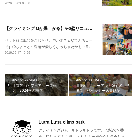
2026.06.09 08:08
【クライミングIQが爆上がる】✨6壁リニューアル✨
セット前に風邪をこじらせ、声がオネェなてんちょー
です🤤ちょっと～課題が優しくなっちゃたかも～💛…
2026.05.17 10:55
2024.04.30 06:55
2024.04.15 10:50
【有笠山・フェアリーロッ
🍦6壁リニューアル🍦強すぎ
ク】2024春の陣🎏
る新世代セッター大集結💎
Lutra Lutra climb park
クライミングジム ルトラルトラです。 地域で２番
を目指します！ １番はネギ！ お子様からお年寄りま