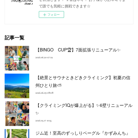
で誰でも気軽に挑戦できます☆
フォロー
記事一覧
【BINGO CUP🏆】7面拡張リニューアル✨
2026.06.20 07:19
【絶景とサウナときどきクライミング】初夏の信
州ひとり旅⛅
2026.06.09 08:08
【クライミングIQが爆上がる】✨6壁リニューアル
✨
2026.05.17 10:55
ジム近！至高のずっしりベーグル『かずみんち』