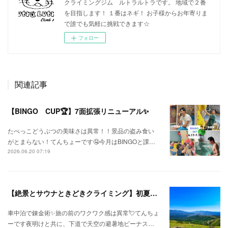
クライミングジム ルトラルトラです。 地域で２番
を目指します！ １番はネギ！ お子様からお年寄りま
で誰でも気軽に挑戦できます☆
フォロー
関連記事
【BINGO CUP🏆】7面拡張リニューアル✨
たべっこどうぶつの美味さは異常！！景品の盗み食い
がとまらない！てんちょーです🤤今月はBINGOと課…
2026.06.20 07:19
【絶景とサウナときどきクライミング】初夏の信州ひとり旅⛅
車中泊で錬金術✨旅の前のワクワク感は異常💘てんちょ
ーです夜明けと共に、下道で天空の避暑地ビーナス…