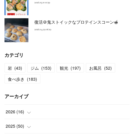
2026.05.10 10:39
復活🍪鬼ストイックなプロテインスコーン🍯
2026.04.29 06:19
カテゴリ
岩
(
43
)
ジム
(
153
)
観光
(
197
)
お風呂
(
52
)
食べ歩き
(
183
)
アーカイブ
2026
(
16
)
(
2
)
2025
(
50
)