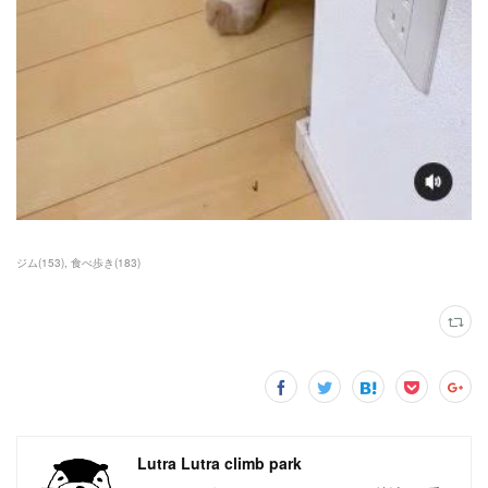
ジム
(
153
)
食べ歩き
(
183
)
Lutra Lutra climb park