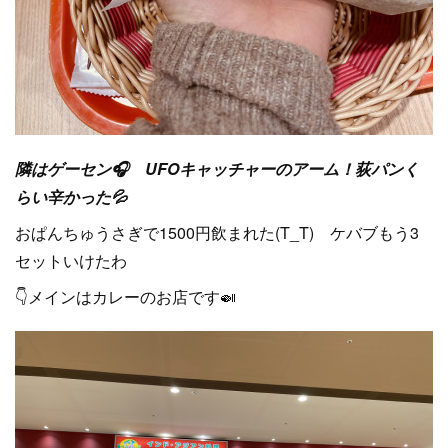
隣はゲーセン🎧 UFOキャッチャーのアーム！荻パンく
らい辛かった💦
おぱんちゅうさぎで1500円飲まれた(T_T) ケバブもう3
セットいけたわ
👇メインはカレーのお店です🍛