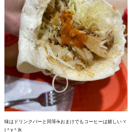
味はドリンクバーと同等☕おまけでもコーヒーは嬉しいヾ
(＾v＾)k