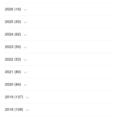
2026
(
16
)
(
2
)
2025
(
50
)
(
2
)
(
3
)
2024
(
62
)
(
3
)
(
4
)
(
6
)
2023
(
50
)
(
3
)
(
4
)
(
5
)
(
7
)
2022
(
53
)
(
3
)
(
4
)
(
6
)
(
5
)
(
4
)
2021
(
80
)
(
3
)
(
4
)
(
6
)
(
5
)
(
5
)
(
7
)
2020
(
84
)
(
5
)
(
5
)
(
2
)
(
4
)
(
5
)
(
9
)
2019
(
137
)
(
3
)
(
6
)
(
5
)
(
3
)
(
8
)
(
6
)
(
10
)
2018
(
108
)