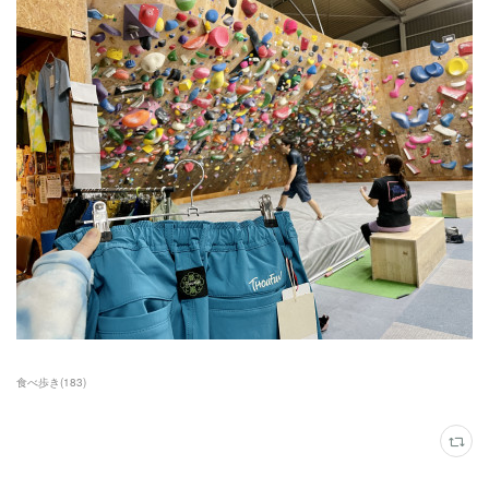
食べ歩き
(
183
)