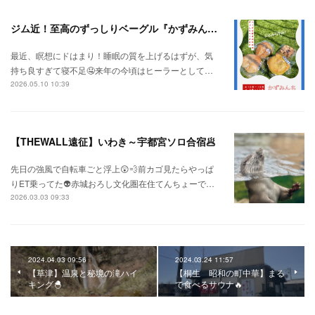
ジム近！至高のずっしりベーグル『かずみんち』
最近、瞑想にドはまり！睡眠の質を上げるはずが、気
持ち良すぎて寝不足🤤来年の今頃はヒーラーとして…
2026.05.10 10:39
【THEWALL遠征】いわき～宇都宮ソロ合宿🥟
先日の強風で自転車ごと浮上😲💨前カゴ見たらやっぱ
りET乗ってた👽赤城おろし文化圏在住てんちょーで…
2026.03.03 09:33
2024.04.03 09:56
2024.03.24 11:57
【草津】温泉と秘境の滝ハイ
【桐生 昭和の町中華】まる
キング🐣
で食べるサウナ🔥