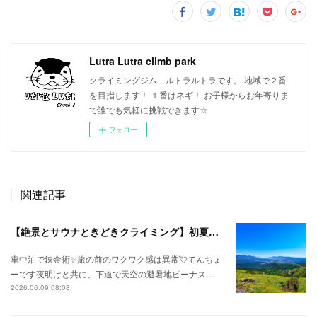
Lutra Lutra climb park
クライミングジム ルトラルトラです。 地域で２番
を目指します！ １番はネギ！ お子様からお年寄りま
で誰でも気軽に挑戦できます☆
フォロー
関連記事
【絶景とサウナときどきクライミング】初夏の信州ひとり旅⛅
車中泊で錬金術✨旅の前のワクワク感は異常💘てんちょ
ーです夜明けと共に、下道で天空の避暑地ビーナス…
2026.06.09 08:08