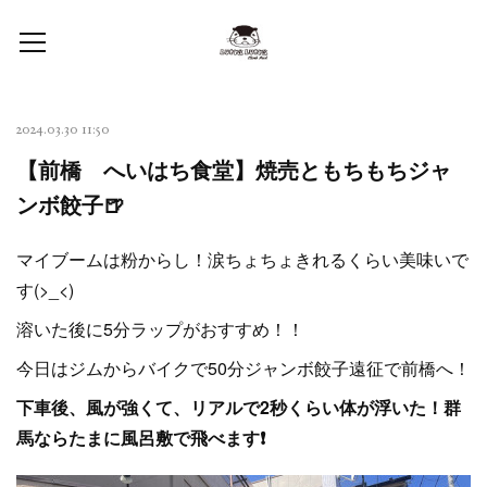
2024.03.30 11:50
【前橋 へいはち食堂】焼売ともちもちジャ
ンボ餃子🍺
マイブームは粉からし！涙ちょちょきれるくらい美味いで
す(>_<)
溶いた後に5分ラップがおすすめ！！
今日はジムからバイクで50分ジャンボ餃子遠征で前橋へ！
下車後、風が強くて、リアルで2秒くらい体が浮いた！群
馬ならたまに風呂敷で飛べます❗