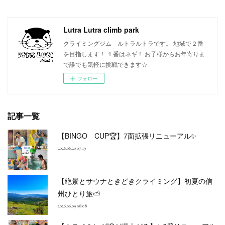
Lutra Lutra climb park
クライミングジム ルトラルトラです。 地域で２番
を目指します！ １番はネギ！ お子様からお年寄りま
で誰でも気軽に挑戦できます☆
フォロー
記事一覧
【BINGO CUP🏆】7面拡張リニューアル✨
2026.06.20 07:19
【絶景とサウナときどきクライミング】初夏の信
州ひとり旅⛅
2026.06.09 08:08