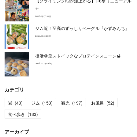
【クライミングIQが爆上がる】✨6壁リニューアル
✨
2026.05.17 10:55
ジム近！至高のずっしりベーグル『かずみんち』
2026.05.10 10:39
復活🍪鬼ストイックなプロテインスコーン🍯
2026.04.29 06:19
カテゴリ
岩
(
43
)
ジム
(
153
)
観光
(
197
)
お風呂
(
52
)
食べ歩き
(
183
)
アーカイブ