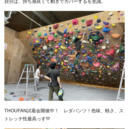
自分は、持ち感良くて動きでカバーするを意識。
THOUFAN試着会開催中！ レダパンツ！色味、軽さ、ス
トレッチ性最高っす💛