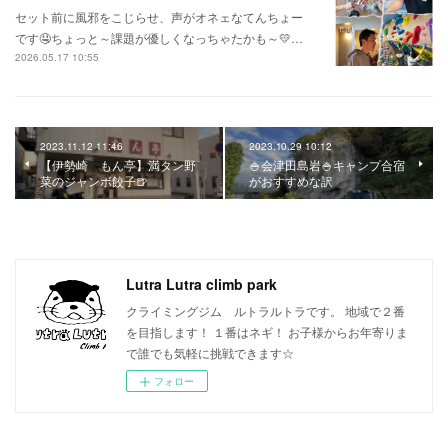
セット前に風邪をこじらせ、声がオネェなてんちょー
です🤤ちょっと～課題が優しくなっちゃたかも～💛…
2026.05.17 10:55
2023.11.12 11:46
2023.10.29 10:12
【伊勢崎 もん亭】満タン野
🍚会津田島岩🍚キャンプ合宿
菜のジャンボ餃子🍺
がおすすめな訳
Lutra Lutra climb park
クライミングジム ルトラルトラです。 地域で２番
を目指します！ １番はネギ！ お子様からお年寄りま
で誰でも気軽に挑戦できます☆
フォロー