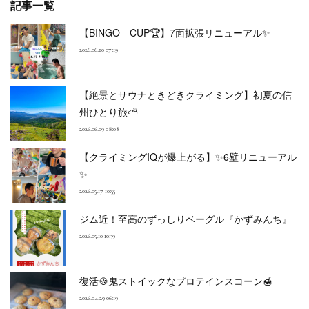
記事一覧
【BINGO CUP🏆】7面拡張リニューアル✨
2026.06.20 07:19
【絶景とサウナときどきクライミング】初夏の信
州ひとり旅⛅
2026.06.09 08:08
【クライミングIQが爆上がる】✨6壁リニューアル
✨
2026.05.17 10:55
ジム近！至高のずっしりベーグル『かずみんち』
2026.05.10 10:39
復活🍪鬼ストイックなプロテインスコーン🍯
2026.04.29 06:19