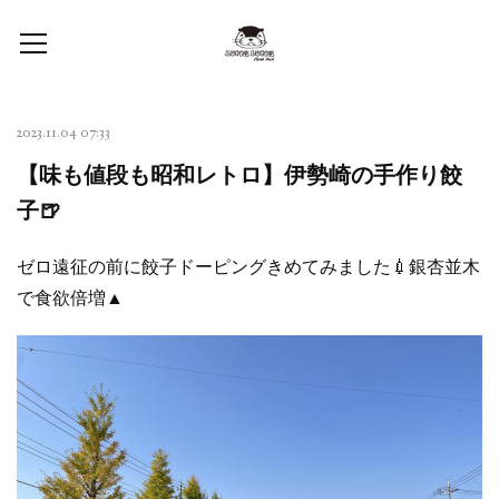
2023.11.04 07:33
【味も値段も昭和レトロ】伊勢崎の手作り餃
子🍺
ゼロ遠征の前に餃子ドーピングきめてみました💉銀杏並木
で食欲倍増▲