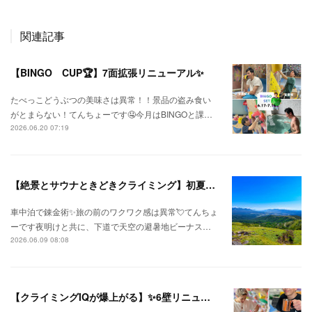
関連記事
【BINGO CUP🏆】7面拡張リニューアル✨
たべっこどうぶつの美味さは異常！！景品の盗み食い
がとまらない！てんちょーです🤤今月はBINGOと課…
2026.06.20 07:19
【絶景とサウナときどきクライミング】初夏の信州ひとり旅⛅
車中泊で錬金術✨旅の前のワクワク感は異常💘てんちょ
ーです夜明けと共に、下道で天空の避暑地ビーナス…
2026.06.09 08:08
【クライミングIQが爆上がる】✨6壁リニューアル✨