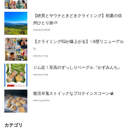
【絶景とサウナときどきクライミング】初夏の信
州ひとり旅⛅
2026.06.09 08:08
【クライミングIQが爆上がる】✨6壁リニューアル
✨
2026.05.17 10:55
ジム近！至高のずっしりベーグル『かずみんち』
2026.05.10 10:39
復活🍪鬼ストイックなプロテインスコーン🍯
2026.04.29 06:19
カテゴリ