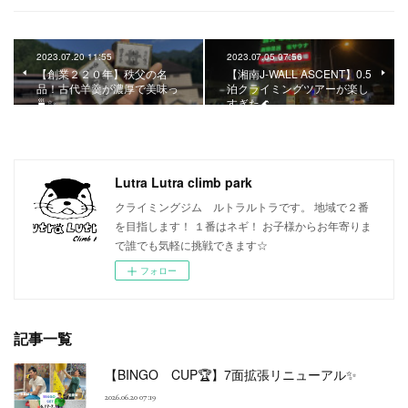
2023.07.20 11:55
2023.07.05 07:56
【創業２２０年】秩父の名
【湘南J-WALL ASCENT】0.5
品！古代羊羹が濃厚で美味っ
泊クライミングツアーが楽し
🍵✨
すぎた🌊
Lutra Lutra climb park
クライミングジム ルトラルトラです。 地域で２番
を目指します！ １番はネギ！ お子様からお年寄りま
で誰でも気軽に挑戦できます☆
フォロー
記事一覧
【BINGO CUP🏆】7面拡張リニューアル✨
2026.06.20 07:19