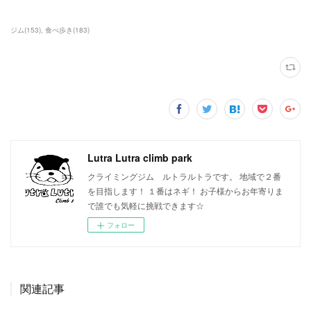
ジム
(
153
)
食べ歩き
(
183
)
Lutra Lutra climb park
クライミングジム ルトラルトラです。 地域で２番
を目指します！ １番はネギ！ お子様からお年寄りま
で誰でも気軽に挑戦できます☆
フォロー
関連記事