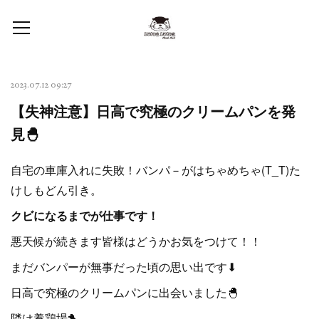
2023.07.12 09:27
【失神注意】日高で究極のクリームパンを発
見🐣
自宅の車庫入れに失敗！バンパ－がはちゃめちゃ(T_T)た
けしもどん引き。
クビになるまでが仕事です！
悪天候が続きます皆様はどうかお気をつけて！！
まだバンパーが無事だった頃の思い出です⬇
日高で究極のクリームパンに出会いました🐣
隣は養鶏場🐤