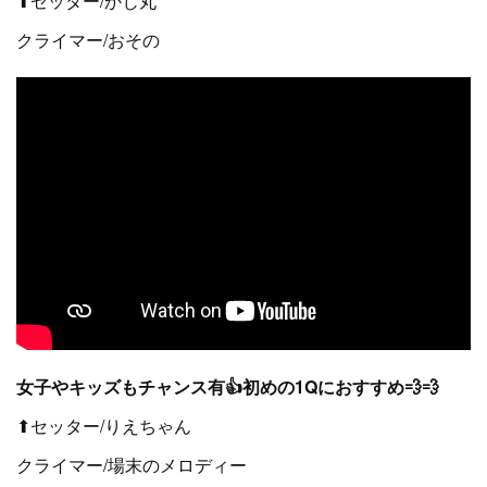
⬆セッター/かじ丸
クライマー/おその
女子やキッズもチャンス有👍初めの1Qにおすすめ💨💨
⬆セッター/りえちゃん
クライマー/場末のメロディー