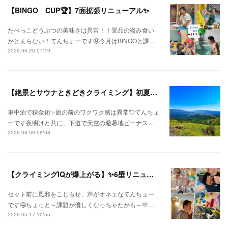
【BINGO CUP🏆】7面拡張リニューアル✨
たべっこどうぶつの美味さは異常！！景品の盗み食い
がとまらない！てんちょーです🤤今月はBINGOと課…
2026.06.20 07:19
【絶景とサウナときどきクライミング】初夏の信州ひとり旅⛅
車中泊で錬金術✨旅の前のワクワク感は異常💘てんちょ
ーです夜明けと共に、下道で天空の避暑地ビーナス…
2026.06.09 08:08
【クライミングIQが爆上がる】✨6壁リニューアル✨
セット前に風邪をこじらせ、声がオネェなてんちょー
です🤤ちょっと～課題が優しくなっちゃたかも～💛…
2026.05.17 10:55