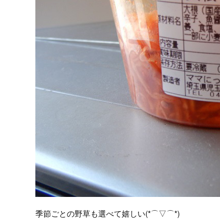
季節ごとの野草も選べて嬉しい(*⌒▽⌒*)