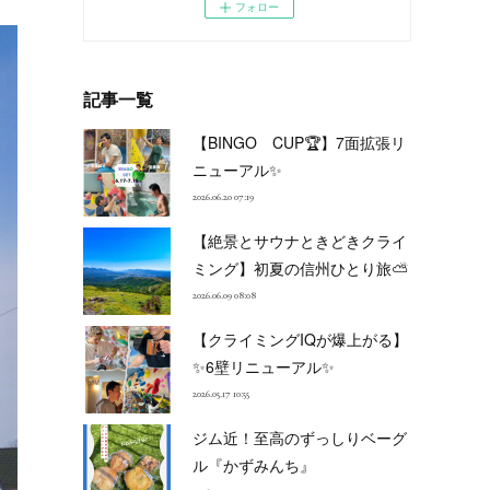
フォロー
記事一覧
【BINGO CUP🏆】7面拡張リ
ニューアル✨
2026.06.20 07:19
【絶景とサウナときどきクライ
ミング】初夏の信州ひとり旅⛅
2026.06.09 08:08
【クライミングIQが爆上がる】
✨6壁リニューアル✨
2026.05.17 10:55
ジム近！至高のずっしりベーグ
ル『かずみんち』