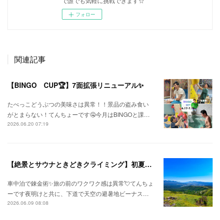
で誰でも気軽に挑戦できます☆
フォロー
関連記事
【BINGO CUP🏆】7面拡張リニューアル✨
たべっこどうぶつの美味さは異常！！景品の盗み食い
がとまらない！てんちょーです🤤今月はBINGOと課…
2026.06.20 07:19
【絶景とサウナときどきクライミング】初夏の信州ひとり旅⛅
車中泊で錬金術✨旅の前のワクワク感は異常💘てんちょ
ーです夜明けと共に、下道で天空の避暑地ビーナス…
2026.06.09 08:08