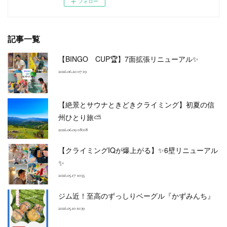
フォロー
記事一覧
【BINGO CUP🏆】7面拡張リニューアル✨
2026.06.20 07:19
【絶景とサウナときどきクライミング】初夏の信
州ひとり旅⛅
2026.06.09 08:08
【クライミングIQが爆上がる】✨6壁リニューアル
✨
2026.05.17 10:55
ジム近！至高のずっしりベーグル『かずみんち』
2026.05.10 10:39