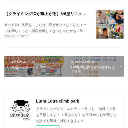
【クライミングIQが爆上がる】✨6壁リニューアル✨
セット前に風邪をこじらせ、声がオネェなてんちょー
です🤤ちょっと～課題が優しくなっちゃたかも～💛…
2026.05.17 10:55
2018.04.26 11:55
2018.04.22 03:43
今週末は花フェスタ🌺
GW期間変則営業のお知らせ
です🌺
Lutra Lutra climb park
クライミングジム ルトラルトラです。 地域で２番
を目指します！ １番はネギ！ お子様からお年寄りま
で誰でも気軽に挑戦できます☆