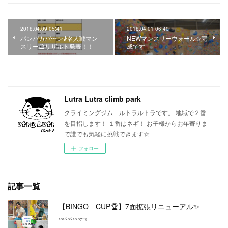
2018.04.09 05:41
2018.04.01 06:40
パンパカパ〜ン♪名人戦マン
NEWマンスリーウォール✩完
スリー☖リザルト発表！！
成です
Lutra Lutra climb park
クライミングジム ルトラルトラです。 地域で２番
を目指します！ １番はネギ！ お子様からお年寄りま
で誰でも気軽に挑戦できます☆
フォロー
記事一覧
【BINGO CUP🏆】7面拡張リニューアル✨
2026.06.20 07:19