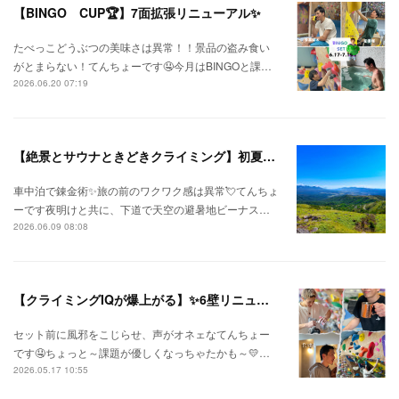
【BINGO CUP🏆】7面拡張リニューアル✨
たべっこどうぶつの美味さは異常！！景品の盗み食い
がとまらない！てんちょーです🤤今月はBINGOと課…
2026.06.20 07:19
【絶景とサウナときどきクライミング】初夏の信州ひとり旅⛅
車中泊で錬金術✨旅の前のワクワク感は異常💘てんちょ
ーです夜明けと共に、下道で天空の避暑地ビーナス…
2026.06.09 08:08
【クライミングIQが爆上がる】✨6壁リニューアル✨
セット前に風邪をこじらせ、声がオネェなてんちょー
です🤤ちょっと～課題が優しくなっちゃたかも～💛…
2026.05.17 10:55