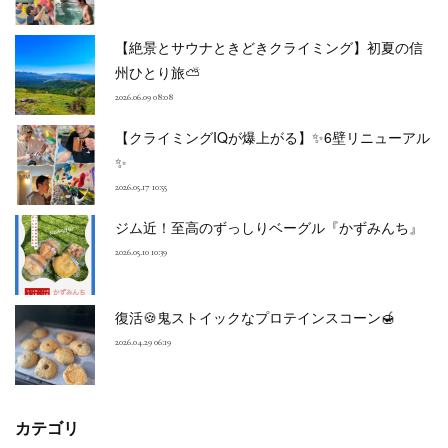
【絶景とサウナときどきクライミング】初夏の信
州ひとり旅⛅
2026.06.09 08:08
【クライミングIQが爆上がる】✨6壁リニューアル
✨
2026.05.17 10:55
ジム近！至高のずっしりベーグル『かずみんち』
2026.05.10 10:39
復活🍪鬼ストイックなプロテインスコーン🍯
2026.04.29 06:19
カテゴリ