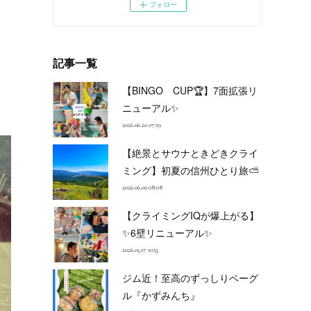
フォロー
記事一覧
【BINGO CUP🏆】7面拡張リ
ニューアル✨
2026.06.20 07:19
【絶景とサウナときどきクライ
ミング】初夏の信州ひとり旅⛅
2026.06.09 08:08
【クライミングIQが爆上がる】
✨6壁リニューアル✨
2026.05.17 10:55
ジム近！至高のずっしりベーグ
ル『かずみんち』