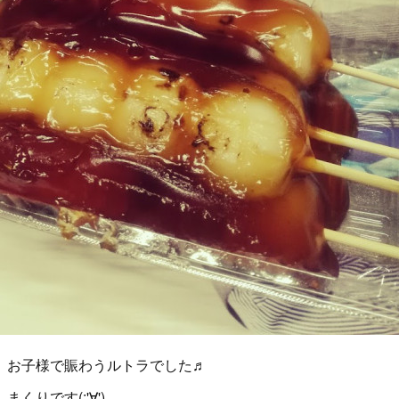
、お子様で賑わうルトラでした♬
りです(;'∀')