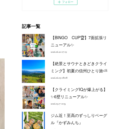
フォロー
記事一覧
【BINGO CUP🏆】7面拡張リ
ニューアル✨
2026.06.20 07:19
【絶景とサウナときどきクライ
ミング】初夏の信州ひとり旅⛅
2026.06.09 08:08
【クライミングIQが爆上がる】
✨6壁リニューアル✨
2026.05.17 10:55
ジム近！至高のずっしりベーグ
ル『かずみんち』