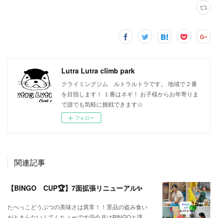
Lutra Lutra climb park
クライミングジム ルトラルトラです。 地域で２番
を目指します！ １番はネギ！ お子様からお年寄りま
で誰でも気軽に挑戦できます☆
フォロー
関連記事
【BINGO CUP🏆】7面拡張リニューアル✨
たべっこどうぶつの美味さは異常！！景品の盗み食い
がとまらない！てんちょーです🤤今月はBINGOと課…