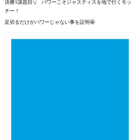
決勝1課題目👇 パワーこそジャスティスを地で行くモッ
チー！
足切るだけがパワーじゃない事を証明🤩