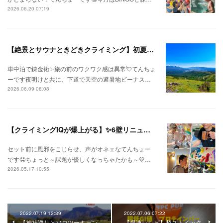
2026.06.20 07:19
【絶景とサウナときどきクライミング】初夏の信州ひとり旅⛅
車中泊で錬金術✨旅の前のワクワク感は異常💘てんちょ
ーです夜明けと共に、下道で天空の避暑地ビーナス…
2026.06.09 08:08
【クライミングIQが爆上がる】✨6壁リニューアル✨
セット前に風邪をこじらせ、声がオネェなてんちょー
です🤤ちょっと～課題が優しくなっちゃたかも～💛…
2026.05.17 10:55
2022.07.19 12:39
2022.07.06 07:22
【神社巡りとソロツーキャン
【爆速レシピ】超ストイック