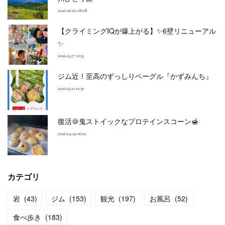
2026.06.09 08:08
【クライミングIQが爆上がる】✨6壁リニューアル
✨
2026.05.17 10:55
ジム近！至高のずっしりベーグル『かずみんち』
2026.05.10 10:39
復活🍪鬼ストイックなプロテインスコーン🍯
2026.04.29 06:19
カテゴリ
岩
(
43
)
ジム
(
153
)
観光
(
197
)
お風呂
(
52
)
食べ歩き
(
183
)