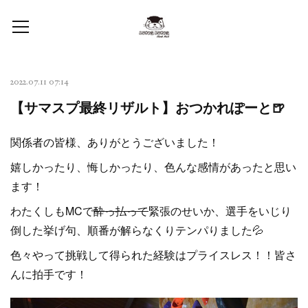
2022.07.11 07:14
【サマスプ最終リザルト】おつかれぽーと🍺
関係者の皆様、ありがとうございました！
嬉しかったり、悔しかったり、色んな感情があったと思い
ます！
わたくしもMCで
酔っ払って
緊張のせいか、選手をいじり
倒した挙げ句、順番が解らなくりテンパりました💦
色々やって挑戦して得られた経験はプライスレス！！皆さ
んに拍手です！