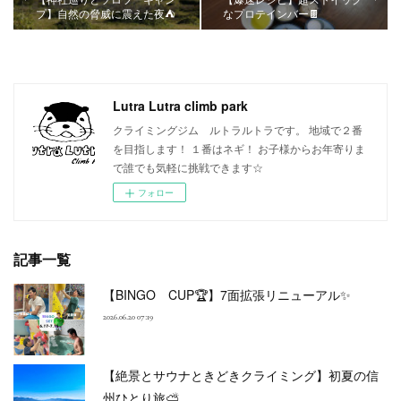
プ】自然の脅威に震えた夜⛺
なプロテインバー🍫
Lutra Lutra climb park
クライミングジム ルトラルトラです。 地域で２番
を目指します！ １番はネギ！ お子様からお年寄りま
で誰でも気軽に挑戦できます☆
フォロー
記事一覧
【BINGO CUP🏆】7面拡張リニューアル✨
2026.06.20 07:19
【絶景とサウナときどきクライミング】初夏の信
州ひとり旅⛅