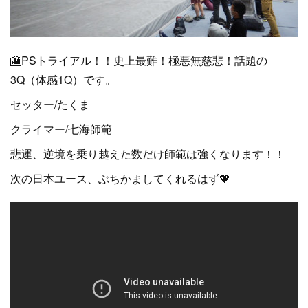
🎦PSトライアル！！史上最難！極悪無慈悲！話題の
3Q（体感1Q）です。
セッター/たくま
クライマー/七海師範
悲運、逆境を乗り越えた数だけ師範は強くなります！！
次の日本ユース、ぶちかましてくれるはず💖