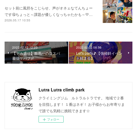
セット前に風邪をこじらせ、声がオネェなてんちょー
です🤤ちょっと～課題が優しくなっちゃたかも～💛…
2026.05.17 10:55
2022.02.12 12:23
2022.02.02 08:56
【デカ盛り】群馬一のコスパ
Let's party🎵【強傾斜イベン
最強ケバブ🍖
ト始まる】
Lutra Lutra climb park
クライミングジム ルトラルトラです。 地域で２番
を目指します！ １番はネギ！ お子様からお年寄りま
で誰でも気軽に挑戦できます☆
フォロー