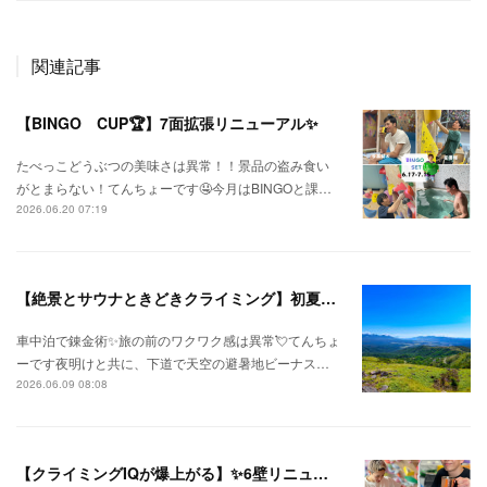
関連記事
【BINGO CUP🏆】7面拡張リニューアル✨
たべっこどうぶつの美味さは異常！！景品の盗み食い
がとまらない！てんちょーです🤤今月はBINGOと課…
2026.06.20 07:19
【絶景とサウナときどきクライミング】初夏の信州ひとり旅⛅
車中泊で錬金術✨旅の前のワクワク感は異常💘てんちょ
ーです夜明けと共に、下道で天空の避暑地ビーナス…
2026.06.09 08:08
【クライミングIQが爆上がる】✨6壁リニューアル✨