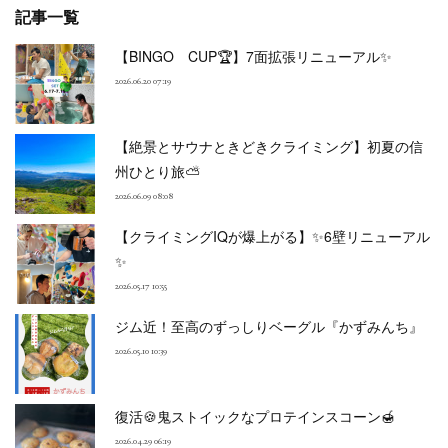
記事一覧
【BINGO CUP🏆】7面拡張リニューアル✨
2026.06.20 07:19
【絶景とサウナときどきクライミング】初夏の信
州ひとり旅⛅
2026.06.09 08:08
【クライミングIQが爆上がる】✨6壁リニューアル
✨
2026.05.17 10:55
ジム近！至高のずっしりベーグル『かずみんち』
2026.05.10 10:39
復活🍪鬼ストイックなプロテインスコーン🍯
2026.04.29 06:19