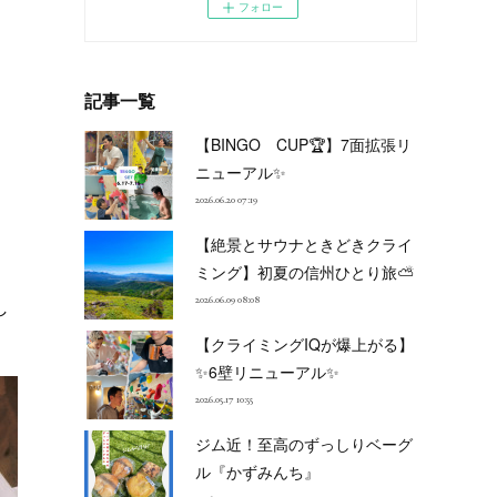
フォロー
記事一覧
【BINGO CUP🏆】7面拡張リ
ニューアル✨
2026.06.20 07:19
【絶景とサウナときどきクライ
ミング】初夏の信州ひとり旅⛅
2026.06.09 08:08
し
【クライミングIQが爆上がる】
✨6壁リニューアル✨
2026.05.17 10:55
ジム近！至高のずっしりベーグ
ル『かずみんち』