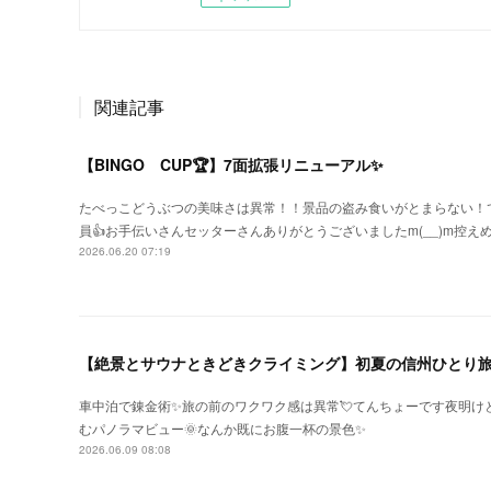
関連記事
【BINGO CUP🏆】7面拡張リニューアル✨
たべっこどうぶつの美味さは異常！！景品の盗み食いがとまらない！て
員👍お手伝いさんセッターさんありがとうございましたm(__)m控
2026.06.20 07:19
【絶景とサウナときどきクライミング】初夏の信州ひとり
車中泊で錬金術✨旅の前のワクワク感は異常💘てんちょーです夜明
むパノラマビュー🌞なんか既にお腹一杯の景色✨
2026.06.09 08:08