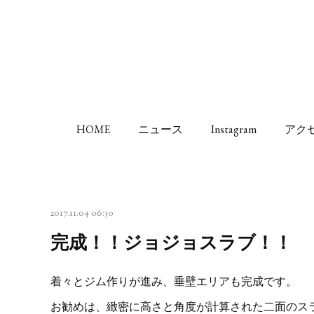
HOME
ニュース
Instagram
アク
2017.11.04 06:30
完成！！ジョジョスラブ！！
着々とジム作りが進み、垂壁エリアも完成です。
お勧めは、緻密に高さと角度が計算された二面のス