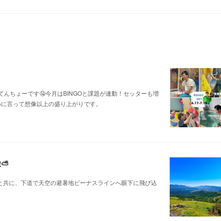
んちょーです🤤今月はBINGOと課題が連動！セッターも増
えめに言って想像以上の盛り上がりです。
旅⛅
けと共に、下道で天空の避暑地ビーナスラインへ眼下に飛び込