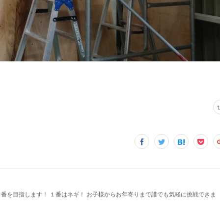
２番を目指します！ １番はネギ！ お子様からお年寄りまで誰でも気軽に挑戦できま