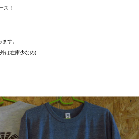
ース！
みます。
以外は在庫少なめ)