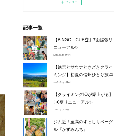
フォロー
記事一覧
【BINGO CUP🏆】7面拡張リ
ニューアル✨
2026.06.20 07:19
【絶景とサウナときどきクライ
ミング】初夏の信州ひとり旅⛅
2026.06.09 08:08
【クライミングIQが爆上がる】
✨6壁リニューアル✨
2026.05.17 10:55
ジム近！至高のずっしりベーグ
ル『かずみんち』