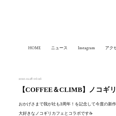
HOME
ニュース
Instagram
アク
2020.12.28 06:26
【COFFEE＆CLIMB】ノコ
おかげさまで我が社も3周年！を記念して今度の新
大好きなノコギリカフェとコラボです☕