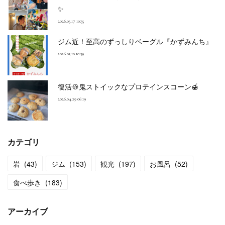
✨
2026.05.17 10:55
ジム近！至高のずっしりベーグル『かずみんち』
2026.05.10 10:39
復活🍪鬼ストイックなプロテインスコーン🍯
2026.04.29 06:19
カテゴリ
岩
(
43
)
ジム
(
153
)
観光
(
197
)
お風呂
(
52
)
食べ歩き
(
183
)
アーカイブ