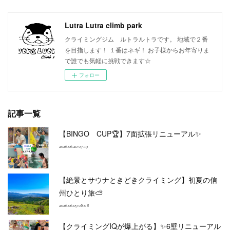
Lutra Lutra climb park
クライミングジム ルトラルトラです。 地域で２番
を目指します！ １番はネギ！ お子様からお年寄りま
で誰でも気軽に挑戦できます☆
フォロー
記事一覧
【BINGO CUP🏆】7面拡張リニューアル✨
2026.06.20 07:19
【絶景とサウナときどきクライミング】初夏の信
州ひとり旅⛅
2026.06.09 08:08
【クライミングIQが爆上がる】✨6壁リニューアル