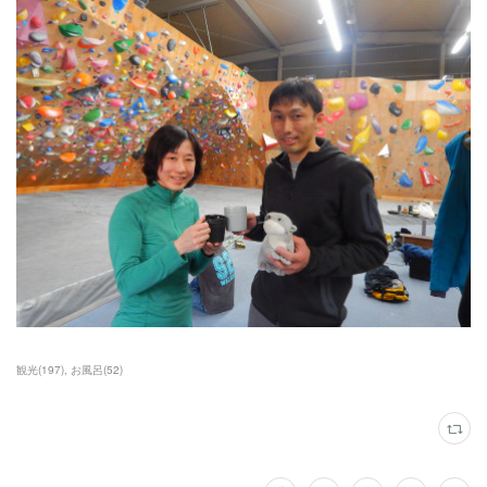
観光
(
197
)
お風呂
(
52
)