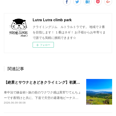
Lutra Lutra climb park
クライミングジム ルトラルトラです。 地域で２番
を目指します！ １番はネギ！ お子様からお年寄りま
で誰でも気軽に挑戦できます☆
フォロー
関連記事
【絶景とサウナときどきクライミング】初夏の信州ひとり旅⛅
車中泊で錬金術✨旅の前のワクワク感は異常💘てんちょ
ーです夜明けと共に、下道で天空の避暑地ビーナス…
2026.06.09 08:08