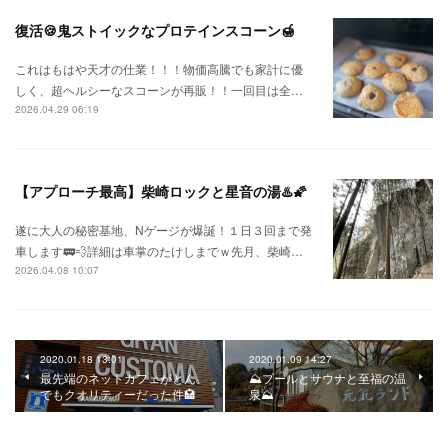
復活🍪鬼ストイックなプロテインスコーン🍯
これはもはや天才の仕業！！！物価高騰でも家計に優
しく、超ヘルシーなスコーンが再販！！一回目は全…
2026.04.29 06:19
【アプローチ最高】柴崎ロックと星音の湯♨️🌠
遂に大人の秘密基地、Nゲージが爆誕！１日３回まで発
車します🚃💨詳細は車掌のたけしまでｗ先月、柴崎…
2026.04.08 10:07
2020.01.18 13:01
2020.01.09 14:27
最先端のネットカフェがとん
⛰️プールとサウナと至福の温
でもクオリティーだった件🏩
泉⛰️