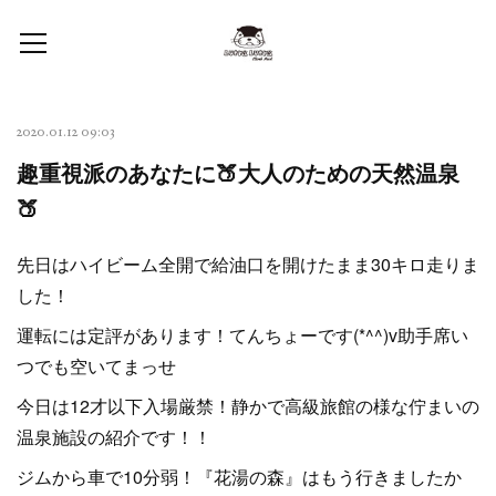
2020.01.12 09:03
趣重視派のあなたに🍑大人のための天然温泉
🍑
先日はハイビーム全開で給油口を開けたまま30キロ走りま
した！
運転には定評があります！てんちょーです(*^^)v助手席い
つでも空いてまっせ
今日は12才以下入場厳禁！静かで高級旅館の様な佇まいの
温泉施設の紹介です！！
ジムから車で10分弱！『花湯の森』はもう行きましたか