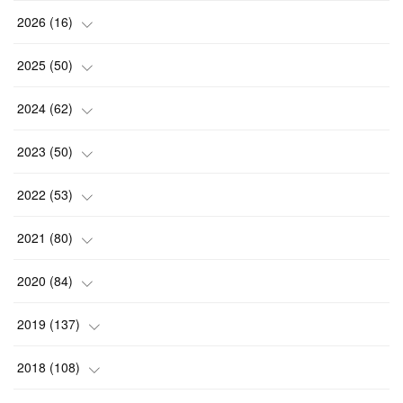
2026
(
16
)
(
2
)
2025
(
50
)
(
2
)
(
3
)
2024
(
62
)
(
3
)
(
4
)
(
6
)
2023
(
50
)
(
3
)
(
4
)
(
5
)
(
7
)
2022
(
53
)
(
3
)
(
4
)
(
6
)
(
5
)
(
4
)
2021
(
80
)
(
3
)
(
4
)
(
6
)
(
5
)
(
5
)
(
7
)
2020
(
84
)
(
5
)
(
5
)
(
2
)
(
4
)
(
5
)
(
9
)
2019
(
137
)
(
3
)
(
6
)
(
5
)
(
3
)
(
8
)
(
6
)
(
10
)
2018
(
108
)
(
5
)
(
5
)
(
4
)
(
5
)