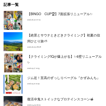
記事一覧
【BINGO CUP🏆】7面拡張リニューアル✨
2026.06.20 07:19
【絶景とサウナときどきクライミング】初夏の信
州ひとり旅⛅
2026.06.09 08:08
【クライミングIQが爆上がる】✨6壁リニューアル
✨
2026.05.17 10:55
ジム近！至高のずっしりベーグル『かずみんち』
2026.05.10 10:39
復活🍪鬼ストイックなプロテインスコーン🍯
2026.04.29 06:19