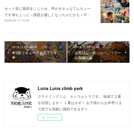
セット前に風邪をこじらせ、声がオネェなてんちょー
です🤤ちょっと～課題が優しくなっちゃたかも～💛…
2026.05.17 10:55
2019.11.09 06:18
2019.11.03 07:45
🌟3面リニューアル完了です
店長日記～裏ジャパンツアー
🌟
山形編～🍒
Lutra Lutra climb park
クライミングジム ルトラルトラです。 地域で２番
を目指します！ １番はネギ！ お子様からお年寄りま
で誰でも気軽に挑戦できます☆
フォロー