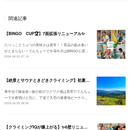
関連記事
【BINGO CUP🏆】7面拡張リニューアル✨
たべっこどうぶつの美味さは異常！！景品の盗み食い
がとまらない！てんちょーです🤤今月はBINGOと課…
2026.06.20 07:19
【絶景とサウナときどきクライミング】初夏の信州ひとり旅⛅
車中泊で錬金術✨旅の前のワクワク感は異常💘てんちょ
ーです夜明けと共に、下道で天空の避暑地ビーナス…
2026.06.09 08:08
【クライミングIQが爆上がる】✨6壁リニューアル✨