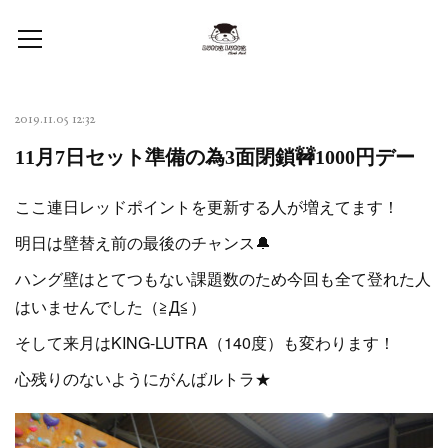
2019.11.05 12:32
11月7日セット準備の為3面閉鎖🚧1000円デー
ここ連日レッドポイントを更新する人が増えてます！
明日は壁替え前の最後のチャンス🔔
ハング壁はとてつもない課題数のため今回も全て登れた人
はいませんでした（≧Д≦）
そして来月はKING-LUTRA（140度）も変わります！
心残りのないようにがんばルトラ★