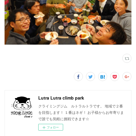
Lutra Lutra climb park
クライミングジム ルトラルトラです。 地域で２番
を目指します！ １番はネギ！ お子様からお年寄りま
で誰でも気軽に挑戦できます☆
フォロー