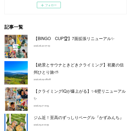
フォロー
記事一覧
【BINGO CUP🏆】7面拡張リニューアル✨
2026.06.20 07:19
【絶景とサウナときどきクライミング】初夏の信
州ひとり旅⛅
2026.06.09 08:08
【クライミングIQが爆上がる】✨6壁リニューアル
✨
2026.05.17 10:55
ジム近！至高のずっしりベーグル『かずみんち』
2026.05.10 10:39