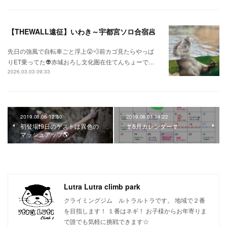
【THEWALL遠征】いわき～宇都宮ソロ合宿🥟
先日の強風で自転車ごと浮上😲💨前カゴ見たらやっぱ
りET乗ってた👽赤城おろし文化圏在住てんちょーで…
2026.03.03 09:33
2019.08.06 12:50
2019.08.01 14:22
初登場❗9日のゲストは異色の
👙8月カレンダー👙
マッシュアップ🌎
Lutra Lutra climb park
クライミングジム ルトラルトラです。 地域で２番
を目指します！ １番はネギ！ お子様からお年寄りま
で誰でも気軽に挑戦できます☆