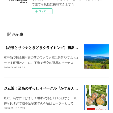
で誰でも気軽に挑戦できます☆
フォロー
関連記事
【絶景とサウナときどきクライミング】初夏の信州ひとり旅⛅
車中泊で錬金術✨旅の前のワクワク感は異常💘てんちょ
ーです夜明けと共に、下道で天空の避暑地ビーナス…
2026.06.09 08:08
ジム近！至高のずっしりベーグル『かずみんち』
最近、瞑想にドはまり！睡眠の質を上げるはずが、気
持ち良すぎて寝不足🤤来年の今頃はヒーラーとして…
2026.05.10 10:39