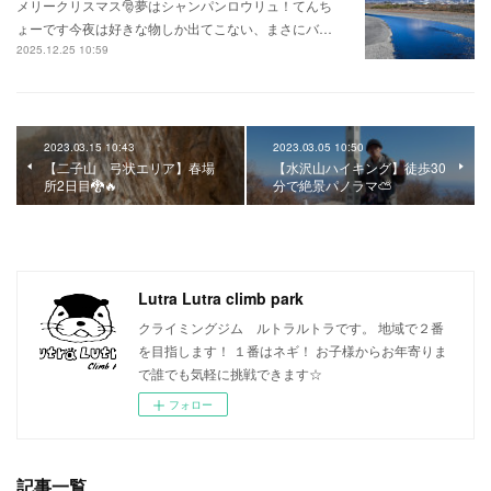
メリークリスマス🎅夢はシャンパンロウリュ！てんち
ょーです今夜は好きな物しか出てこない、まさにバ…
2025.12.25 10:59
2023.03.15 10:43
2023.03.05 10:50
【二子山 弓状エリア】春場
【水沢山ハイキング】徒歩30
所2日目🐉🔥
分で絶景パノラマ⛅
Lutra Lutra climb park
クライミングジム ルトラルトラです。 地域で２番
を目指します！ １番はネギ！ お子様からお年寄りま
で誰でも気軽に挑戦できます☆
フォロー
記事一覧