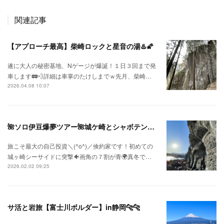
関連記事
【アプローチ最高】柴崎ロックと星音の湯♨️🌠
遂に大人の秘密基地、Nゲージが爆誕！１日３回まで発
車します🚃💨詳細は車掌のたけしまでｗ先月、柴崎…
2026.04.08 10:07
🌺ソロ伊豆爆夢ツアー🌺城ケ崎とシャボテン公園🌵
旅こそ最大の自己投資＼(^o^)／倹約家です！初めての
城ヶ崎シーサイドに突撃🐠画角の７割が青🌍真冬で…
2026.02.02 09:25
サ活と岩旅【富士川ボルダー】in静岡🐆🐆