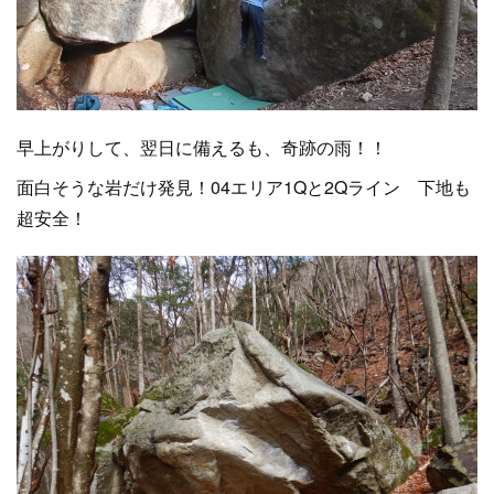
早上がりして、翌日に備えるも、奇跡の雨！！
面白そうな岩だけ発見！04エリア1Qと2Qライン 下地も
超安全！