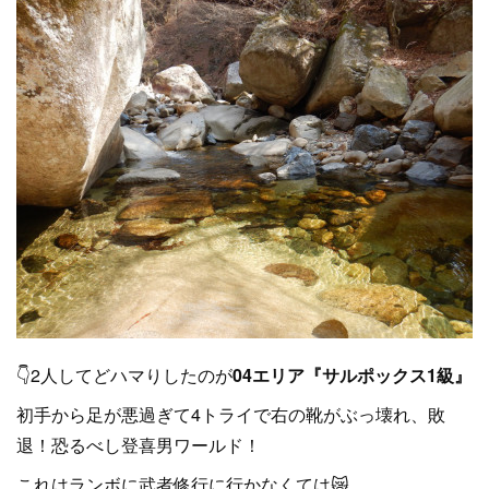
👇2人してどハマりしたのが
04エリア『サルポックス1級』
初手から足が悪過ぎて4トライで右の靴がぶっ壊れ、敗
退！恐るべし登喜男ワールド！
これはランボに武者修行に行かなくては😿