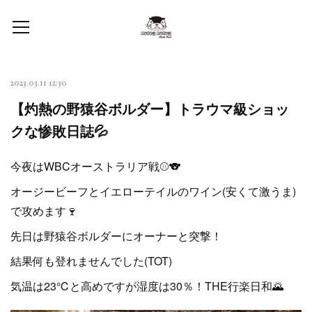
2023.03.11 12:30
【灼熱の野猿谷ボルダー】トラウマ級ショッ
クな惨敗日誌💦
今夜はWBCオーストラリア戦⚾🐨
オージービーフとイエローテイルのワイン(安くて激うま)
で攻めます🍷
先日は野猿谷ボルダーにオーナーと突撃！
結果何も登れませんでした(TOT)
気温は23℃と高めですが湿度は30％！THE行楽日和🌄