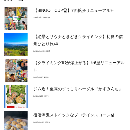
【BINGO CUP🏆】7面拡張リニューアル✨
2026.06.20 07:19
【絶景とサウナときどきクライミング】初夏の信
州ひとり旅⛅
2026.06.09 08:08
【クライミングIQが爆上がる】✨6壁リニューアル
✨
2026.05.17 10:55
ジム近！至高のずっしりベーグル『かずみんち』
2026.05.10 10:39
復活🍪鬼ストイックなプロテインスコーン🍯
2026.04.29 06:19