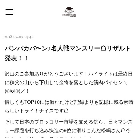
2018.04.09 05:41
パンパカパ〜ン♪名人戦マンスリー☖リザルト
発表！！
沢山のご参加ありがとうございます！ハイライトは最終日
に秩父の山から下山して金将を落とした筋肉パイセン＼
(◎o◎)／！
惜しくもTOP10には漏れたけど記録よりも記憶に残る素晴
らしいトライ！ナイスです☖
そして日本のブロッコリー市場を支える傍ら、日々マンス
リー課題を打ち込み快進の9位に滑りこんだ松嶋さん☖今