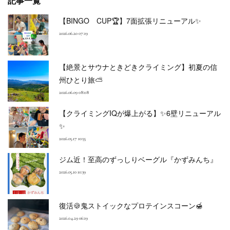
記事一覧
【BINGO CUP🏆】7面拡張リニューアル✨
2026.06.20 07:19
【絶景とサウナときどきクライミング】初夏の信
州ひとり旅⛅
2026.06.09 08:08
【クライミングIQが爆上がる】✨6壁リニューアル
✨
2026.05.17 10:55
ジム近！至高のずっしりベーグル『かずみんち』
2026.05.10 10:39
復活🍪鬼ストイックなプロテインスコーン🍯
2026.04.29 06:19