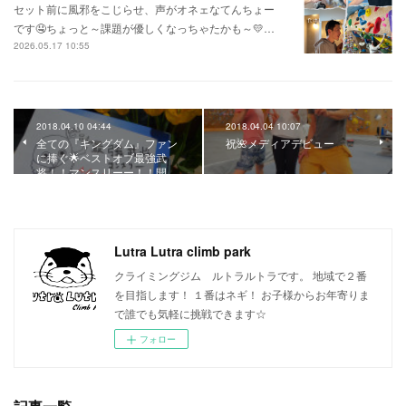
セット前に風邪をこじらせ、声がオネェなてんちょー
です🤤ちょっと～課題が優しくなっちゃたかも～💛…
2026.05.17 10:55
2018.04.10 04:44
2018.04.04 10:07
全ての『キングダム』ファン
祝🌺メディアデビュー
に捧ぐ🌟ベストオブ最強武
将！！マンスリーー！！開…
Lutra Lutra climb park
クライミングジム ルトラルトラです。 地域で２番
を目指します！ １番はネギ！ お子様からお年寄りま
で誰でも気軽に挑戦できます☆
フォロー