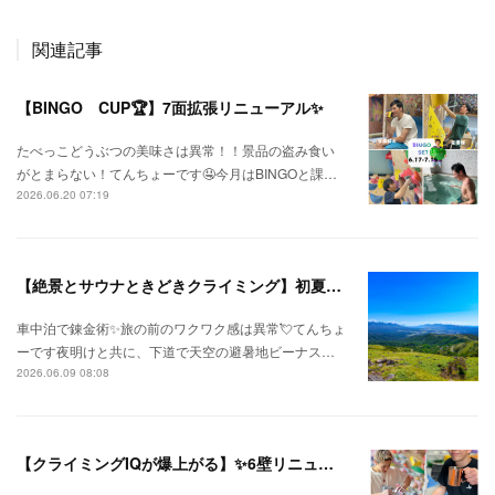
関連記事
【BINGO CUP🏆】7面拡張リニューアル✨
たべっこどうぶつの美味さは異常！！景品の盗み食い
がとまらない！てんちょーです🤤今月はBINGOと課…
2026.06.20 07:19
【絶景とサウナときどきクライミング】初夏の信州ひとり旅⛅
車中泊で錬金術✨旅の前のワクワク感は異常💘てんちょ
ーです夜明けと共に、下道で天空の避暑地ビーナス…
2026.06.09 08:08
【クライミングIQが爆上がる】✨6壁リニューアル✨