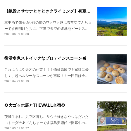
【絶景とサウナときどきクライミング】初夏の信州ひとり旅⛅
車中泊で錬金術✨旅の前のワクワク感は異常💘てんちょ
ーです夜明けと共に、下道で天空の避暑地ビーナス…
2026.06.09 08:08
復活🍪鬼ストイックなプロテインスコーン🍯
これはもはや天才の仕業！！！物価高騰でも家計に優
しく、超ヘルシーなスコーンが再販！！一回目は全…
2026.04.29 06:19
🌻大ゴッホ展とTHEWALL合宿🌻
茨城生まれ、足立区育ち、サウナ好きなやつはだいた
いトモダチ🎵てんちょーです福島美術館で開幕中の…
2026.03.31 08:27