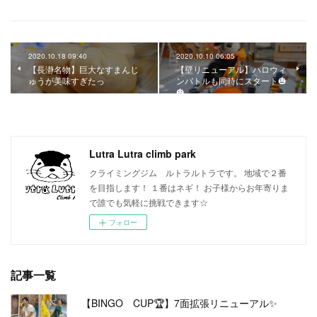
2020.10.18 09:40
2020.10.10 06:05
【長瀞名物】巨大なすまんじ
【壁リニューアル】ハロウィ
ゅうが美味すぎたっ
ンバトルも同時にスタート🎃
🎃
Lutra Lutra climb park
クライミングジム ルトラルトラです。 地域で２番
を目指します！ １番はネギ！ お子様からお年寄りま
で誰でも気軽に挑戦できます☆
フォロー
記事一覧
【BINGO CUP🏆】7面拡張リニューアル✨