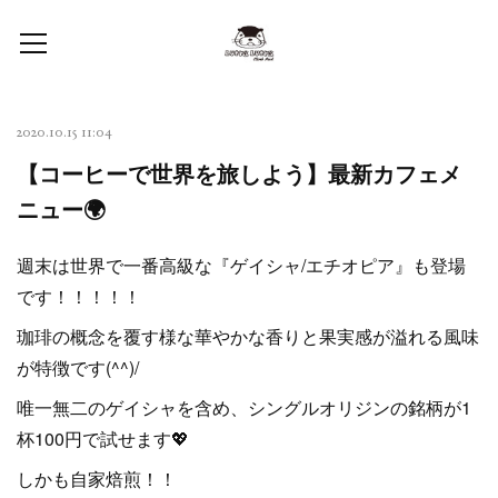
2020.10.15 11:04
【コーヒーで世界を旅しよう】最新カフェメ
ニュー🌍
週末は世界で一番高級な『ゲイシャ/エチオピア』も登場
です！！！！！
珈琲の概念を覆す様な華やかな香りと果実感が溢れる風味
が特徴です(^^)/
唯一無二のゲイシャを含め、シングルオリジンの銘柄が1
杯100円で試せます💖
しかも自家焙煎！！