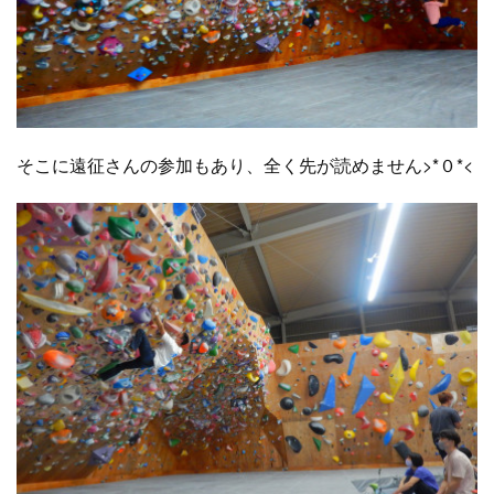
そこに遠征さんの参加もあり、全く先が読めません>*０*<